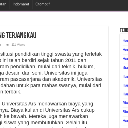
atan
Indomaret
Otomotif
Ter
ang Terjangkau
Har
a
111 Views
Har
stitusi pendidikan tinggi swasta yang terletak
Har
s ini telah berdiri sejak tahun 2011 dan
am pendidikan, mulai dari teknik, hukum,
Bia
a desain dan seni. Universitas ini juga
Har
ram pascasarjana dan akademik. Universitas
dahan untuk para mahasiswanya, mulai dari
Har
an terbaik.
Ha
, Universitas Ars menawarkan biaya yang
Bia
ya. Biaya kuliah di Universitas Ars cukup
Bi
ah ke bawah. Mereka juga menawarkan
Har
 siswa yang membutuhkan. Selain itu,