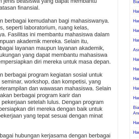
n jenis beasiswa yang dapat membantu
Bi
tasan finansial.
Har
kan berbagai kemudahan bagi mahasiswanya.
Har
s, seperti laboratorium, ruang kelas,
Har
nnya. Fasilitas ini membantu mahasiswa dalam
Har
puan akademik mereka. Selain itu,
erbagai layanan maupun layanan akademik,
As
 dukungan yang dapat membantu mahasiswa
Har
persiapkan diri mereka untuk masa depan.
Har
n berbagai program kegiatan sosial untuk
Har
i seminar, workshop, dan kompetisi, yang
keterampilan dan wawasan mahasiswa. Selain
Har
iakan berbagai program karir dan
Har
pekerjaan setelah lulus. Dengan program
Bia
ersiapkan diri mereka dengan baik untuk
An
kerjaan yang tepat sesuai dengan minat
Har
Har
berbagai hubungan kerjasama dengan berbagai