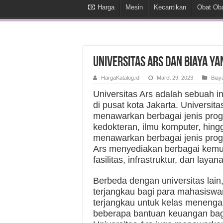
Harga
Mesin
Kecantikan
Obat Ob
Universitas Ars dan Biaya y
HargaKatalog.id
Maret 29, 2023
Biay
Universitas Ars adalah sebuah in
di pusat kota Jakarta. Universita
menawarkan berbagai jenis progr
kedokteran, ilmu komputer, hingg
menawarkan berbagai jenis prog
Ars menyediakan berbagai kemu
fasilitas, infrastruktur, dan layan
Berbeda dengan universitas lain
terjangkau bagi para mahasiswan
terjangkau untuk kelas meneng
beberapa bantuan keuangan bagi