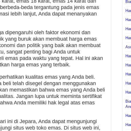
4 karat, emas 18 karat, emas 14 karat dan
Bi
berbeda-beda tergantung pada jenis emas
Har
masi lebih lanjut, Anda dapat menanyakan
Har
Har
ga dipengaruhi oleh faktor ekonomi dan
Har
litik yang buruk akan membuat harga emas
 ekonomi dan politik yang baik akan membuat
As
tu, sangat penting bagi Anda untuk
Har
 emas pada waktu yang tepat. Hal ini akan
an harga emas yang terbaik.
Har
Har
perhatikan kualitas emas yang Anda beli.
 beli telah disegel dengan menggunakan
Har
 akan memastikan bahwa emas yang Anda beli
Har
litas. Jangan lupa untuk meminta sertifikat
Bia
ahwa Anda memiliki hak legal atas emas
An
Har
ri ini di Jepara, Anda dapat mengunjungi
Har
ungi situs web toko emas. Di situs web ini,