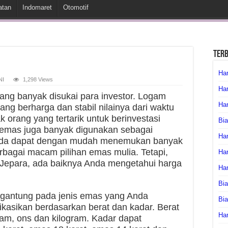
atan
Indomaret
Otomotif
Ter
Har
NI
1,298 Views
Har
ang banyak disukai para investor. Logam
Har
yang berharga dan stabil nilainya dari waktu
k orang yang tertarik untuk berinvestasi
Bia
u, emas juga banyak digunakan sebagai
Har
Anda dapat dengan mudah menemukan banyak
agai macam pilihan emas mulia. Tetapi,
Har
Jepara, ada baiknya Anda mengetahui harga
Ha
Bia
ergantung pada jenis emas yang Anda
Bi
fikasikan berdasarkan berat dan kadar. Berat
Har
gram, ons dan kilogram. Kadar dapat