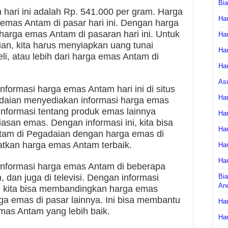
Bi
hari ini adalah Rp. 541.000 per gram. Harga
Har
ga emas Antam di pasar hari ini. Dengan harga
 harga emas Antam di pasaran hari ini. Untuk
Har
n, kita harus menyiapkan uang tunai
Har
eli, atau lebih dari harga emas Antam di
Har
As
 informasi harga emas Antam hari ini di situs
Har
daian menyediakan informasi harga emas
 informasi tentang produk emas lainnya
Har
asan emas. Dengan informasi ini, kita bisa
Har
am di Pegadaian dengan harga emas di
atkan harga emas Antam terbaik.
Har
Har
at informasi harga emas Antam di beberapa
, dan juga di televisi. Dengan informasi
Bia
An
, kita bisa membandingkan harga emas
a emas di pasar lainnya. Ini bisa membantu
Har
mas Antam yang lebih baik.
Har