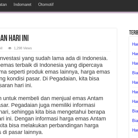
atan
Indomaret
Otomotif
Ter
n Hari Ini
Har
NI
1,298 Views
Har
nvestasi yang sudah lama ada di Indonesia.
Har
mas terbaik di Indonesia yang dipercaya
 Sama seperti produk emas lainnya, harga emas
Bia
ng kondisi pasar. Di Pegadaian, kita bisa
Har
ran hari ini.
Har
n untuk membeli dan menjual emas Antam
Ha
sar. Pegadaian juga memiliki informasi
ari, sehingga kita bisa mengetahui berapa
Bia
ri ini. Dengan informasi harga emas Antam
Bi
 kita bisa melakukan perbandingan harga
Har
di pasar lainnya.