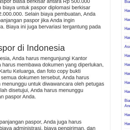
aspor biasa berkisar antara Rp 500.000
Bi
biaya untuk paspor diplomasi berkisar
Har
2.000.000. Selain biaya pembuatan, Anda
anjangan paspor jika Anda ingin
Har
 Biaya ini juga bervariasi tergantung pada
Har
Har
por di Indonesia
As
Har
esia, Anda harus mengunjungi Kantor
nda harus membawa dokumen yang diperlukan,
Har
 Kartu Keluarga, dan foto copy bukti
Har
semua dokumen tersebut, Anda harus
Har
an menunggu untuk diwawancara oleh petugas
elah disetujui, Anda harus menunggu
Har
an paspor Anda.
Bia
An
Har
panjangan paspor, Anda juga harus
Har
biaya administrasi, biaya pengiriman, dan