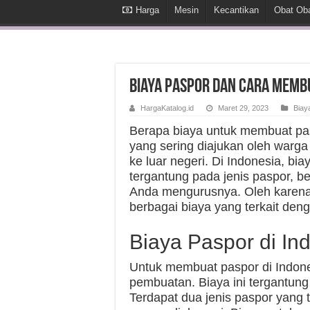
Harga
Mesin
Kecantikan
Obat Ob
Biaya Paspor dan Cara Membu
HargaKatalog.id
Maret 29, 2023
Biay
Berapa biaya untuk membuat pas
yang sering diajukan oleh warga
ke luar negeri. Di Indonesia, bi
tergantung pada jenis paspor, 
Anda mengurusnya. Oleh karena
berbagai biaya yang terkait de
Biaya Paspor di In
Untuk membuat paspor di Indon
pembuatan. Biaya ini tergantung
Terdapat dua jenis paspor yang t