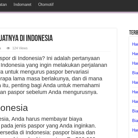
atan
Indomaret
Otomotif
Ter
atnya di Indonesia
Har
a
124 Views
Har
por di Indonesia? Ini adalah pertanyaan
Har
 Indonesia yang ingin melakukan perjalanan
aya untuk mengurus paspor bervariasi
Bia
berapa lama masa berlakunya, dan di mana
Har
 itu, penting bagi Anda untuk memahami
ngan paspor sebelum Anda mengurusnya.
Har
Ha
donesia
Bia
esia, Anda harus membayar biaya
Bi
 pada jenis paspor yang Anda inginkan.
Har
ersedia di Indonesia: paspor biasa dan