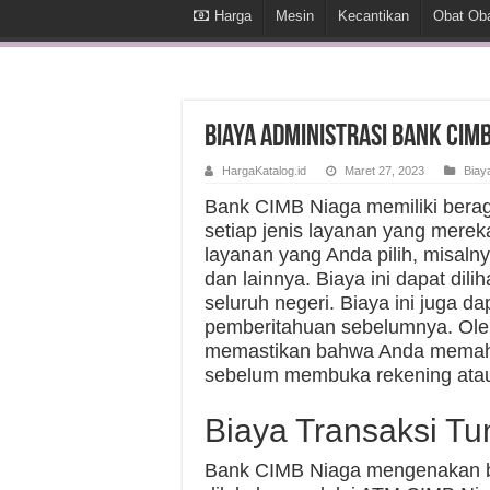
Harga
Mesin
Kecantikan
Obat Ob
Biaya Administrasi Bank CIM
HargaKatalog.id
Maret 27, 2023
Biay
Bank CIMB Niaga memiliki berag
setiap jenis layanan yang merek
layanan yang Anda pilih, misalny
dan lainnya. Biaya ini dapat dili
seluruh negeri. Biaya ini juga 
pemberitahuan sebelumnya. Oleh
memastikan bahwa Anda memaham
sebelum membuka rekening atau
Biaya Transaksi Tu
Bank CIMB Niaga mengenakan bia