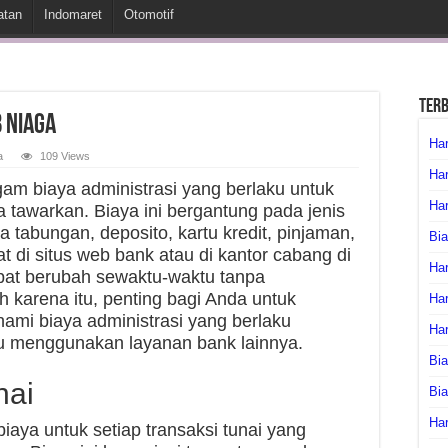
atan
Indomaret
Otomotif
Ter
B Niaga
Har
a
109 Views
Har
am biaya administrasi yang berlaku untuk
Har
a tawarkan. Biaya ini bergantung pada jenis
a tabungan, deposito, kartu kredit, pinjaman,
Bia
hat di situs web bank atau di kantor cabang di
Har
dapat berubah sewaktu-waktu tanpa
 karena itu, penting bagi Anda untuk
Har
i biaya administrasi yang berlaku
Ha
 menggunakan layanan bank lainnya.
Bia
nai
Bi
Har
ya untuk setiap transaksi tunai yang