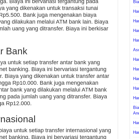
a. Biaya ini bervariasi tergantung pada
Bi
ya yang dikenakan untuk transaksi tunai
Har
 Rp5.500. Bank juga mengenakan biaya
yang dilakukan melalui ATM bank lain. Biaya
Har
mlah uang yang ditransfer. Biaya ini berkisar
Har
Har
ar Bank
As
Har
 untuk setiap transfer antar bank yang
net banking. Biaya ini bervariasi tergantung
Har
r. Biaya yang dikenakan untuk transfer antar
Har
hingga Rp10.000. Bank juga mengenakan
Har
ntar bank yang dilakukan melalui ATM bank
tung pada jumlah uang yang ditransfer. Biaya
Har
gga Rp12.000.
Bia
An
rnasional
Har
ya untuk setiap transfer internasional yang
Har
net banking. Biaya ini bervariasi tergantung