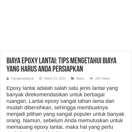
Biaya Epoxy Lantai: Tips Mengetahui Biaya
yang Harus Anda Persiapkan
HargaKatalog.id
Maret 23, 2023
Biaya
104 Views
Epoxy lantai adalah salah satu jenis lantai yang
banyak direkomendasikan untuk berbagai
ruangan. Lantai epoxy sangat tahan lama dan
mudah dibersihkan, sehingga membuatnya
menjadi pilihan yang sangat populer untuk banyak
orang. Namun, sebelum Anda memutuskan untuk
memasang epoxy lantai, maka hal yang perlu