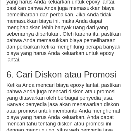
yang harus Anda keluarkan untuk epoxy lantai,
pastikan bahwa Anda juga memasukkan biaya
pemeliharaan dan perbaikan. Jika Anda tidak
memasukkan biaya ini, maka Anda dapat
menghabiskan lebih banyak uang dari yang
sebenarnya diperlukan. Oleh karena itu, pastikan
bahwa Anda memasukkan biaya pemeliharaan
dan perbaikan ketika menghitung berapa banyak
biaya yang harus Anda keluarkan untuk epoxy
lantai.
6. Cari Diskon atau Promosi
Ketika Anda mencari biaya epoxy lantai, pastikan
bahwa Anda juga mencari diskon atau promosi
yang ditawarkan oleh berbagai penyedia jasa.
Banyak penyedia jasa akan menawarkan diskon
atau promosi untuk membantu Anda menghemat
biaya yang harus Anda keluarkan. Anda dapat
mencari tahu tentang diskon atau promosi ini
dengan mengunjungi situs web penyedia jasa,