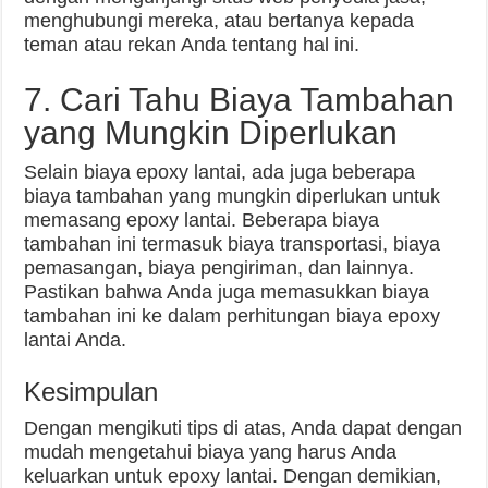
menghubungi mereka, atau bertanya kepada
teman atau rekan Anda tentang hal ini.
7. Cari Tahu Biaya Tambahan
yang Mungkin Diperlukan
Selain biaya epoxy lantai, ada juga beberapa
biaya tambahan yang mungkin diperlukan untuk
memasang epoxy lantai. Beberapa biaya
tambahan ini termasuk biaya transportasi, biaya
pemasangan, biaya pengiriman, dan lainnya.
Pastikan bahwa Anda juga memasukkan biaya
tambahan ini ke dalam perhitungan biaya epoxy
lantai Anda.
Kesimpulan
Dengan mengikuti tips di atas, Anda dapat dengan
mudah mengetahui biaya yang harus Anda
keluarkan untuk epoxy lantai. Dengan demikian,