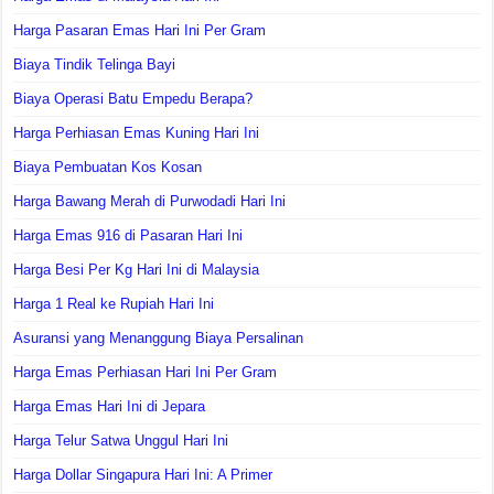
Harga Pasaran Emas Hari Ini Per Gram
Biaya Tindik Telinga Bayi
Biaya Operasi Batu Empedu Berapa?
Harga Perhiasan Emas Kuning Hari Ini
Biaya Pembuatan Kos Kosan
Harga Bawang Merah di Purwodadi Hari Ini
Harga Emas 916 di Pasaran Hari Ini
Harga Besi Per Kg Hari Ini di Malaysia
Harga 1 Real ke Rupiah Hari Ini
Asuransi yang Menanggung Biaya Persalinan
Harga Emas Perhiasan Hari Ini Per Gram
Harga Emas Hari Ini di Jepara
Harga Telur Satwa Unggul Hari Ini
Harga Dollar Singapura Hari Ini: A Primer