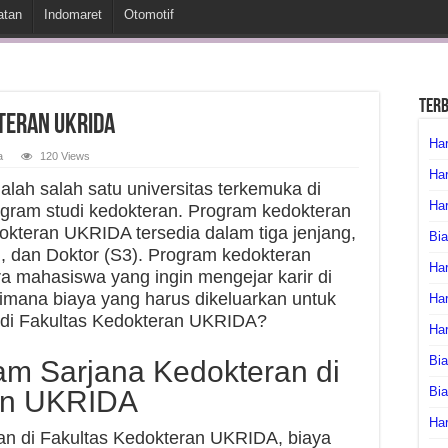
atan
Indomaret
Otomotif
Ter
teran UKRIDA
Har
a
120 Views
Har
lah salah satu universitas terkemuka di
Har
gram studi kedokteran. Program kedokteran
okteran UKRIDA tersedia dalam tiga jenjang,
Bia
2), dan Doktor (S3). Program kedokteran
Har
a mahasiswa yang ingin mengejar karir di
mana biaya yang harus dikeluarkan untuk
Har
di Fakultas Kedokteran UKRIDA?
Ha
Bia
am Sarjana Kedokteran di
Bi
an UKRIDA
Har
an di Fakultas Kedokteran UKRIDA, biaya