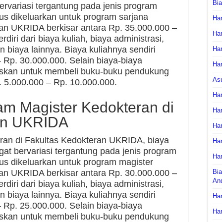
Bi
ervariasi tergantung pada jenis program
arus dikeluarkan untuk program sarjana
Har
ran UKRIDA berkisar antara Rp. 35.000.000 –
Har
rdiri dari biaya kuliah, biaya administrasi,
an biaya lainnya. Biaya kuliahnya sendiri
Har
– Rp. 30.000.000. Selain biaya-biaya
Har
ruskan untuk membeli buku-buku pendukung
As
 5.000.000 – Rp. 10.000.000.
Har
am Magister Kedokteran di
Har
an UKRIDA
Har
ran di Fakultas Kedokteran UKRIDA, biaya
Har
gat bervariasi tergantung pada jenis program
Har
arus dikeluarkan untuk program magister
ran UKRIDA berkisar antara Rp. 30.000.000 –
Bia
An
rdiri dari biaya kuliah, biaya administrasi,
an biaya lainnya. Biaya kuliahnya sendiri
Har
– Rp. 25.000.000. Selain biaya-biaya
Har
ruskan untuk membeli buku-buku pendukung