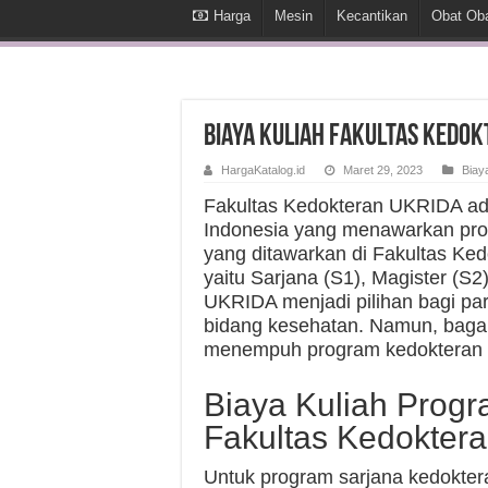
Harga
Mesin
Kecantikan
Obat Ob
Biaya Kuliah Fakultas Kedok
HargaKatalog.id
Maret 29, 2023
Biay
Fakultas Kedokteran UKRIDA ada
Indonesia yang menawarkan pro
yang ditawarkan di Fakultas Ked
yaitu Sarjana (S1), Magister (S
UKRIDA menjadi pilihan bagi par
bidang kesehatan. Namun, bagai
menempuh program kedokteran 
Biaya Kuliah Progr
Fakultas Kedokter
Untuk program sarjana kedokter