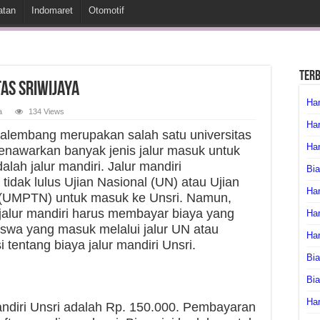
atan
Indomaret
Otomotif
Ter
tas Sriwijaya
Har
a
134 Views
Har
i Palembang merupakan salah satu universitas
Har
enawarkan banyak jenis jalur masuk untuk
lah jalur mandiri. Jalur mandiri
Bia
dak lulus Ujian Nasional (UN) atau Ujian
Har
 (UMPTN) untuk masuk ke Unsri. Namun,
alur mandiri harus membayar biaya yang
Har
iswa yang masuk melalui jalur UN atau
Ha
tentang biaya jalur mandiri Unsri.
Bia
Bi
Har
andiri Unsri adalah Rp. 150.000. Pembayaran