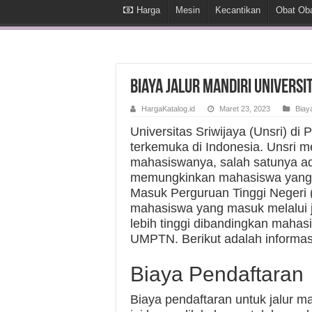
Harga
Mesin
Kecantikan
Obat Ob
Biaya Jalur Mandiri Universi
HargaKatalog.id
Maret 23, 2023
Biay
Universitas Sriwijaya (Unsri) d
terkemuka di Indonesia. Unsri m
mahasiswanya, salah satunya ada
memungkinkan mahasiswa yang ti
Masuk Perguruan Tinggi Negeri
mahasiswa yang masuk melalui j
lebih tinggi dibandingkan mahas
UMPTN. Berikut adalah informasi 
Biaya Pendaftaran
Biaya pendaftaran untuk jalur m