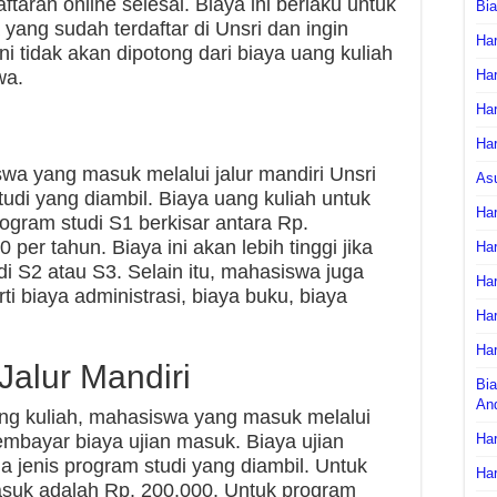
ftaran online selesai. Biaya ini berlaku untuk
Bi
ang sudah terdaftar di Unsri dan ingin
Har
i tidak akan dipotong dari biaya uang kuliah
wa.
Har
Har
Har
wa yang masuk melalui jalur mandiri Unsri
As
udi yang diambil. Biaya uang kuliah untuk
Har
ogram studi S1 berkisar antara Rp.
per tahun. Biaya ini akan lebih tinggi jika
Har
 S2 atau S3. Selain itu, mahasiswa juga
Har
i biaya administrasi, biaya buku, biaya
Har
Har
Jalur Mandiri
Bia
An
ang kuliah, mahasiswa yang masuk melalui
membayar biaya ujian masuk. Biaya ujian
Har
a jenis program studi yang diambil. Untuk
Har
masuk adalah Rp. 200.000. Untuk program