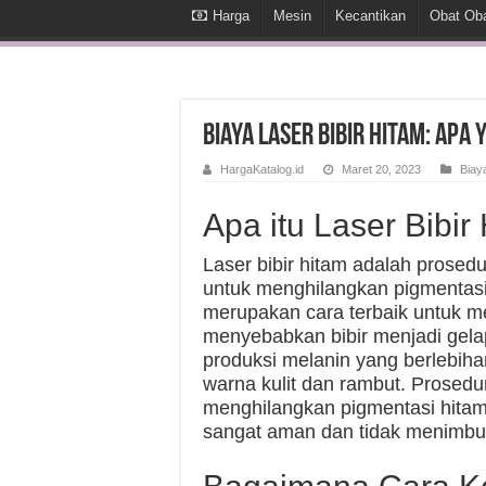
Harga
Mesin
Kecantikan
Obat Ob
Biaya Laser Bibir Hitam: Apa
HargaKatalog.id
Maret 20, 2023
Biay
Apa itu Laser Bibir
Laser bibir hitam adalah prosed
untuk menghilangkan pigmentasi 
merupakan cara terbaik untuk m
menyebabkan bibir menjadi gela
produksi melanin yang berlebih
warna kulit dan rambut. Prosedu
menghilangkan pigmentasi hitam
sangat aman dan tidak menimbul