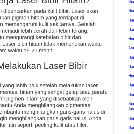
ja Laser Bibir Hitam?
Bi
n dipancarkan pada kulit bibir. Laser akan
Har
kan pigmen hitam yang terdapat di
Har
an memengaruhi kulit sekitarnya. Setelah
Har
n menjadi lebih cerah dan lebih terang.
tu mengurangi ketebalan bibir dan
Har
. Laser bibir hitam tidak memerlukan waktu
As
lam waktu 15-20 menit.
Har
Melakukan Laser Bibir
Har
Har
 yang lebih baik setelah melakukan laser
Har
igmentasi hitam yang sangat gelap atau parah.
Har
ami pigmen hitam yang disebabkan oleh
Bia
bantu Anda menghilangkan pigmentasi
An
membantu menghilangkan garis-garis halus di
ingin menghilangkan garis-garis halus, Anda
Har
lain seperti peeling kulit atau filler.
Har