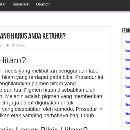
atan
Indomaret
Otomotif
Ter
 Yang Harus Anda Ketahui?
Har
a
107 Views
Har
 Hitam?
Har
Bia
ur medis yang melibatkan penggunaan laser
hitam yang terdapat pada bibir. Prosedur ini
Har
enghilangkan pigmen hitam yang
Har
p dan tua. Pigmen hitam disebabkan oleh
an. Melanin adalah pigmen yang memberikan
Ha
r ini juga dapat digunakan untuk
Bia
 yang disebabkan oleh komedo. Prosedur ini
Bi
kan efek samping berbahaya bagi tubuh.
Har