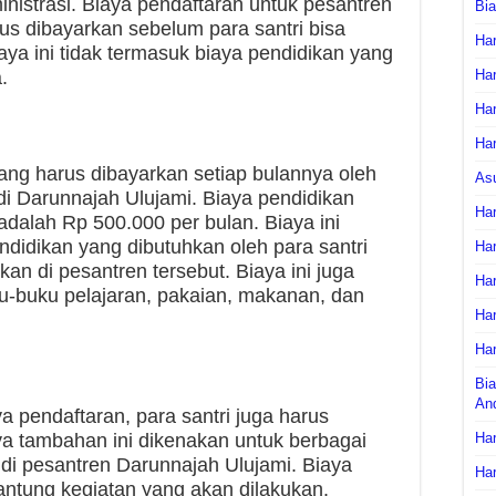
inistrasi. Biaya pendaftaran untuk pesantren
Bi
us dibayarkan sebelum para santri bisa
Har
aya ini tidak termasuk biaya pendidikan yang
.
Har
Har
Har
ang harus dibayarkan setiap bulannya oleh
As
 di Darunnajah Ulujami. Biaya pendidikan
Har
adalah Rp 500.000 per bulan. Biaya ini
didikan yang dibutuhkan oleh para santri
Har
an di pesantren tersebut. Biaya ini juga
Har
u-buku pelajaran, pakaian, makanan, dan
Har
Har
Bia
An
a pendaftaran, para santri juga harus
a tambahan ini dikenakan untuk berbagai
Har
di pesantren Darunnajah Ulujami. Biaya
Har
antung kegiatan yang akan dilakukan.