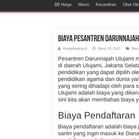
Harga
Mesin
Kecantikan
Obat Ob
Biaya Pesantren Darunnajah
HargaKatalog.id
Maret 18, 2023
Biay
Pesantren Darunnajah Ulujami m
di daerah Ulujami, Jakarta Sela
pendidikan yang dapat dipilih ol
pendidikan agama dan dunia yan
yang sering dihadapi oleh para 
Ulujami adalah biaya yang dikena
sini kita akan membahas biaya 
Biaya Pendaftaran
Biaya pendaftaran adalah biaya
santri yang ingin masuk ke Daru