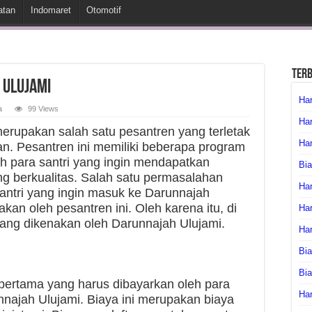
atan
Indomaret
Otomotif
Ter
 Ulujami
Har
a
99 Views
Har
erupakan salah satu pesantren yang terletak
Har
tan. Pesantren ini memiliki beberapa program
eh para santri yang ingin mendapatkan
Bia
g berkualitas. Salah satu permasalahan
Har
santri yang ingin masuk ke Darunnajah
kan oleh pesantren ini. Oleh karena itu, di
Har
yang dikenakan oleh Darunnajah Ulujami.
Ha
Bia
Bi
 pertama yang harus dibayarkan oleh para
Har
nnajah Ulujami. Biaya ini merupakan biaya