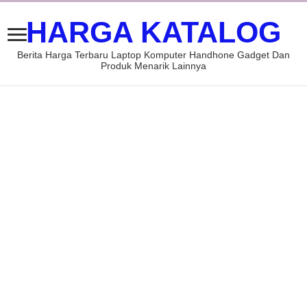
HARGA KATALOG
Berita Harga Terbaru Laptop Komputer Handhone Gadget Dan
Produk Menarik Lainnya