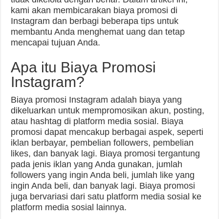
kami akan membicarakan biaya promosi di
Instagram dan berbagi beberapa tips untuk
membantu Anda menghemat uang dan tetap
mencapai tujuan Anda.
Apa itu Biaya Promosi
Instagram?
Biaya promosi Instagram adalah biaya yang
dikeluarkan untuk mempromosikan akun, posting,
atau hashtag di platform media sosial. Biaya
promosi dapat mencakup berbagai aspek, seperti
iklan berbayar, pembelian followers, pembelian
likes, dan banyak lagi. Biaya promosi tergantung
pada jenis iklan yang Anda gunakan, jumlah
followers yang ingin Anda beli, jumlah like yang
ingin Anda beli, dan banyak lagi. Biaya promosi
juga bervariasi dari satu platform media sosial ke
platform media sosial lainnya.