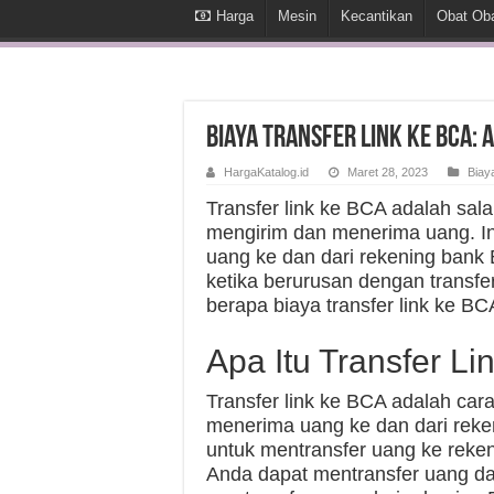
Harga
Mesin
Kecantikan
Obat Ob
Biaya Transfer Link Ke BCA: 
HargaKatalog.id
Maret 28, 2023
Biay
Transfer link ke BCA adalah sala
mengirim dan menerima uang. I
uang ke dan dari rekening ban
ketika berurusan dengan transfer
berapa biaya transfer link ke BCA
Apa Itu Transfer L
Transfer link ke BCA adalah car
menerima uang ke dan dari rek
untuk mentransfer uang ke rek
Anda dapat mentransfer uang dar