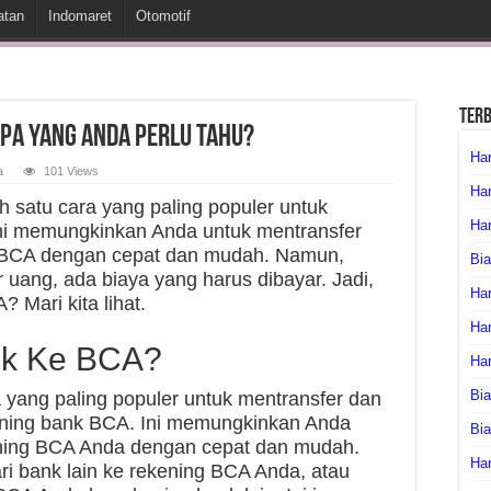
atan
Indomaret
Otomotif
Ter
Apa yang Anda Perlu Tahu?
Har
a
101 Views
Har
h satu cara yang paling populer untuk
Har
ni memungkinkan Anda untuk mentransfer
k BCA dengan cepat dan mudah. Namun,
Bia
 uang, ada biaya yang harus dibayar. Jadi,
Har
? Mari kita lihat.
Har
ink Ke BCA?
Ha
Bia
a yang paling populer untuk mentransfer dan
ening bank BCA. Ini memungkinkan Anda
Bi
ening BCA Anda dengan cepat dan mudah.
Har
i bank lain ke rekening BCA Anda, atau