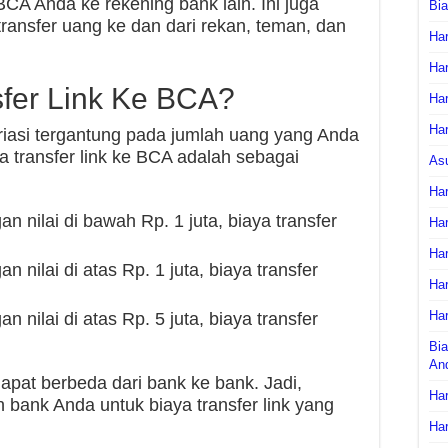
BCA Anda ke rekening bank lain. Ini juga
Bi
nsfer uang ke dan dari rekan, teman, dan
Har
Har
sfer Link Ke BCA?
Har
Har
ariasi tergantung pada jumlah uang yang Anda
 transfer link ke BCA adalah sebagai
As
Har
n nilai di bawah Rp. 1 juta, biaya transfer
Har
Har
n nilai di atas Rp. 1 juta, biaya transfer
Har
Har
n nilai di atas Rp. 5 juta, biaya transfer
Bia
An
dapat berbeda dari bank ke bank. Jadi,
Har
bank Anda untuk biaya transfer link yang
Har