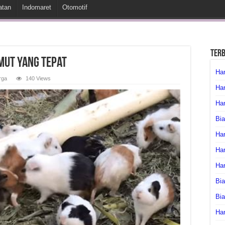
atan
Indomaret
Otomotif
Ter
mut yang Tepat
Har
rga
140 Views
Har
Har
Bia
Har
Har
Ha
Bia
Bi
Har