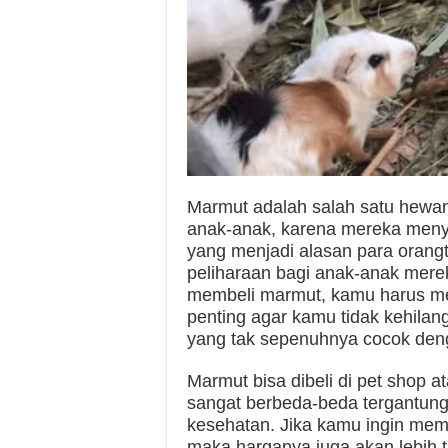
Marmut adalah salah satu hewan 
anak-anak, karena mereka menyu
yang menjadi alasan para oran
peliharaan bagi anak-anak mer
membeli marmut, kamu harus men
penting agar kamu tidak kehila
yang tak sepenuhnya cocok de
Marmut bisa dibeli di pet shop 
sangat berbeda-beda tergantung p
kesehatan. Jika kamu ingin memb
maka harganya juga akan lebih ti