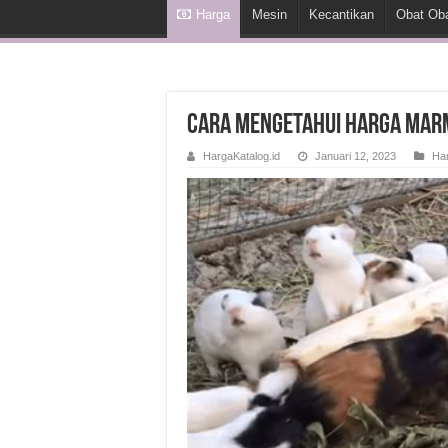
Harga
Mesin
Kecantikan
Obat Ob
Cara Mengetahui Harga Mar
HargaKatalog.id
Januari 12, 2023
Ha