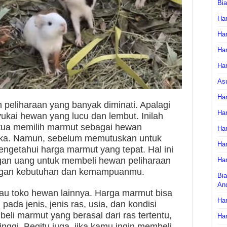
Bi
Har
Har
Har
Har
As
Har
peliharaan yang banyak diminati. Apalagi
Har
kai hewan yang lucu dan lembut. Inilah
gtua memilih marmut sebagai hewan
Har
eka. Namun, sebelum memutuskan untuk
Har
getahui harga marmut yang tepat. Hal ini
ngan uang untuk membeli hewan peliharaan
Har
ngan kebutuhan dan kemampuanmu.
Bia
An
atau toko hewan lainnya. Harga marmut bisa
Har
ada jenis, jenis ras, usia, dan kondisi
eli marmut yang berasal dari ras tertentu,
Har
nggi. Begitu juga, jika kamu ingin membeli