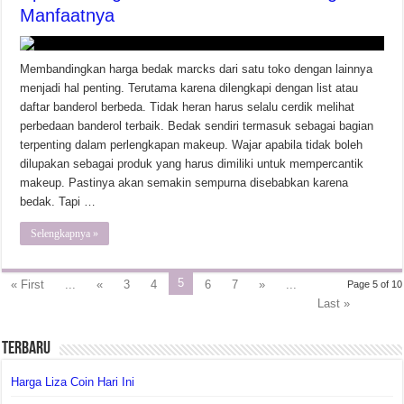
Manfaatnya
Membandingkan harga bedak marcks dari satu toko dengan lainnya
menjadi hal penting. Terutama karena dilengkapi dengan list atau
daftar banderol berbeda. Tidak heran harus selalu cerdik melihat
perbedaan banderol terbaik. Bedak sendiri termasuk sebagai bagian
terpenting dalam perlengkapan makeup. Wajar apabila tidak boleh
dilupakan sebagai produk yang harus dimiliki untuk mempercantik
makeup. Pastinya akan semakin sempurna disebabkan karena
bedak. Tapi …
Selengkapnya »
5
« First
...
«
3
4
6
7
»
...
Page 5 of 10
Last »
Terbaru
Harga Liza Coin Hari Ini