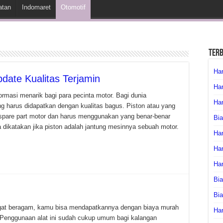
atan
Indomaret
Otomotif
Ter
Har
date Kualitas Terjamin
Har
ormasi menarik bagi para pecinta motor. Bagi dunia
Har
ng harus didapatkan dengan kualitas bagus. Piston atau yang
i spare part motor dan harus menggunakan yang benar-benar
Bia
sa dikatakan jika piston adalah jantung mesinnya sebuah motor.
Har
Har
Ha
Bia
Bi
angat beragam, kamu bisa mendapatkannya dengan biaya murah
Har
 Penggunaan alat ini sudah cukup umum bagi kalangan