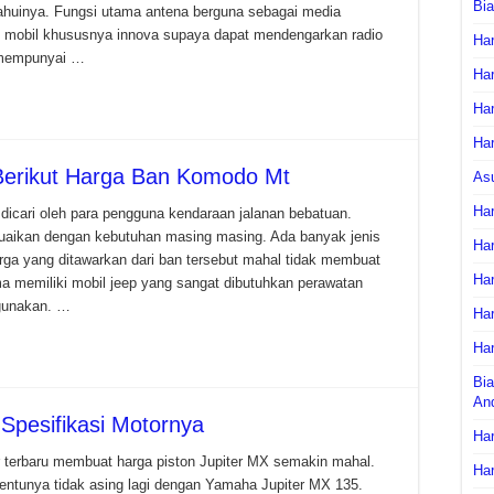
Bi
huinya. Fungsi utama antena berguna sebagai media
mobil khususnya innova supaya dapat mendengarkan radio
Har
k mempunyai …
Har
Har
Har
 Berikut Harga Ban Komodo Mt
As
Har
icari oleh para pengguna kendaraan jalanan bebatuan.
esuaikan dengan kebutuhan masing masing. Ada banyak jenis
Har
ga yang ditawarkan dari ban tersebut mahal tidak membuat
Har
 memiliki mobil jeep yang sangat dibutuhkan perawatan
igunakan. …
Har
Har
Bia
An
Spesifikasi Motornya
Har
r terbaru membuat harga piston Jupiter MX semakin mahal.
Har
ntunya tidak asing lagi dengan Yamaha Jupiter MX 135.