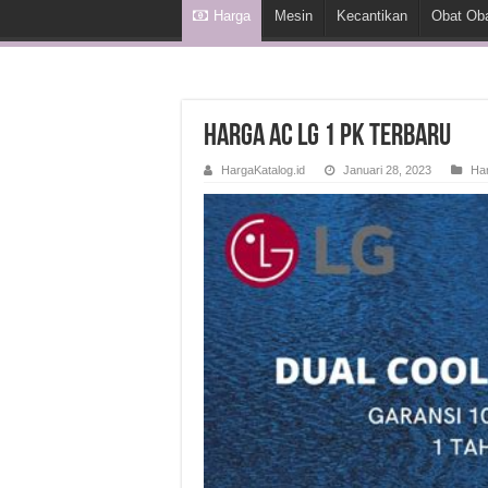
Harga
Mesin
Kecantikan
Obat Ob
Harga AC LG 1 PK Terbaru
HargaKatalog.id
Januari 28, 2023
Ha