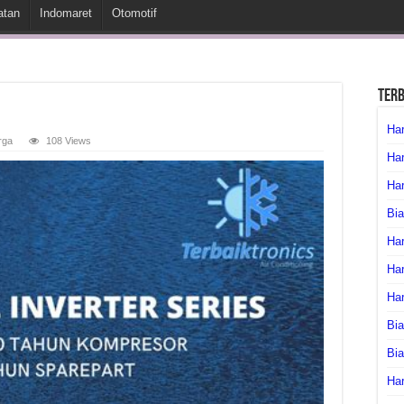
atan
Indomaret
Otomotif
Ter
Har
rga
108 Views
Har
Har
Bia
Har
Har
Ha
Bia
Bi
Har