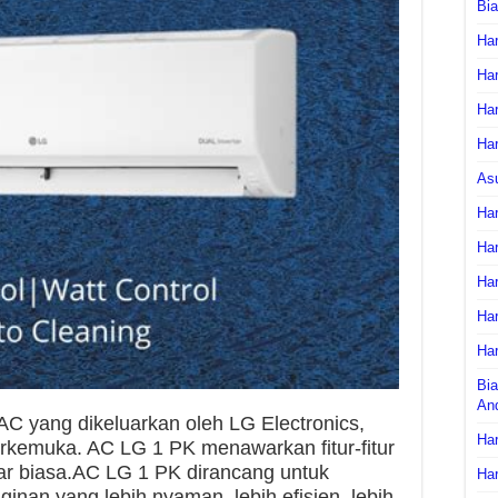
Bi
Har
Har
Har
Har
As
Har
Har
Har
Har
Har
Bia
An
 yang dikeluarkan oleh LG Electronics,
Har
erkemuka. AC LG 1 PK menawarkan fitur-fitur
luar biasa.AC LG 1 PK dirancang untuk
Har
nan yang lebih nyaman, lebih efisien, lebih