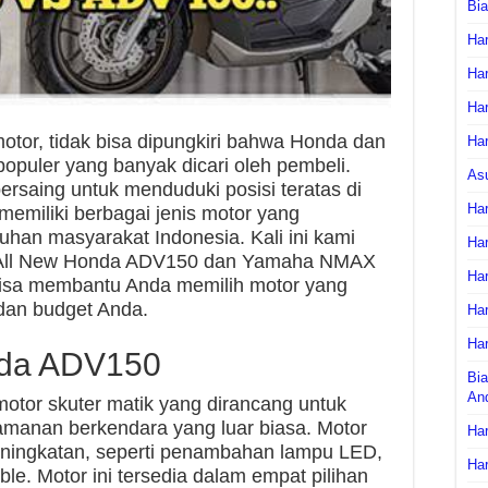
Bi
Har
Har
Har
motor, tidak bisa dipungkiri bahwa Honda dan
Har
puler yang banyak dicari oleh pembeli.
As
rsaing untuk menduduki posisi teratas di
Har
memiliki berbagai jenis motor yang
uhan masyarakat Indonesia. Kali ini kami
Har
 All New Honda ADV150 dan Yamaha NMAX
Har
bisa membantu Anda memilih motor yang
dan budget Anda.
Har
Har
nda ADV150
Bia
An
tor skuter matik yang dirancang untuk
manan berkendara yang luar biasa. Motor
Har
eningkatan, seperti penambahan lampu LED,
Har
ble. Motor ini tersedia dalam empat pilihan