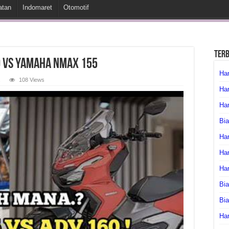
atan
Indomaret
Otomotif
Ter
0 vs Yamaha NMAX 155
Har
108 Views
Har
Har
Bia
Har
Har
Ha
Bia
Bi
Har