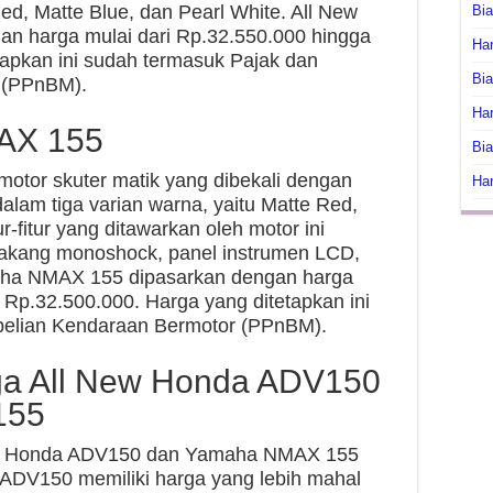
ed, Matte Blue, dan Pearl White. All New
Bi
n harga mulai dari Rp.32.550.000 hingga
Har
tapkan ini sudah termasuk Pajak dan
Bia
 (PPnBM).
Har
AX 155
Bia
or skuter matik yang dibekali dengan
Har
dalam tiga varian warna, yaitu Matte Red,
r-fitur yang ditawarkan oleh motor ini
lakang monoshock, panel instrumen LCD,
ha NMAX 155 dipasarkan dengan harga
 Rp.32.500.000. Harga yang ditetapkan ini
elian Kendaraan Bermotor (PPnBM).
ga All New Honda ADV150
155
ew Honda ADV150 dan Yamaha NMAX 155
 ADV150 memiliki harga yang lebih mahal