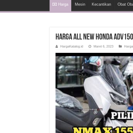
Harga
Mesin
Kecantikan
Obat Ob
Harga All New Honda ADV15
HargaKatalog.id
Maret 6, 2023
Harga