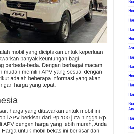
Bi
Har
Har
Har
Har
As
alah mobil yang diciptakan untuk keperluan
Har
nawarkan banyak keuntungan bagi
ng berbeda-beda. Dengan berbagai macam
Har
gan mudah memilih APV yang sesuai dengan
Har
ikut adalah beberapa informasi yang akan
gan harga yang tepat.
Har
Har
nesia
Bia
An
r, harga yang ditawarkan untuk mobil ini
obil APV berkisar dari Rp 100 juta hingga Rp
Har
eli APV dengan harga yang lebih murah, Anda
Har
Harga untuk mobil bekas ini berkisar dari