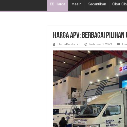
Harga
Mesin
Kecantikan
Obat Ob
Harga APV: Berbagai Pilihan
HargaKatalog.id
Februari 3, 2023
Ha