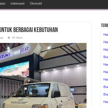
atan
Indomaret
Otomotif
Ter
 untuk Berbagai Kebutuhan
Har
rga
93 Views
Har
Har
Bia
Har
Har
Ha
Bia
Bi
Har