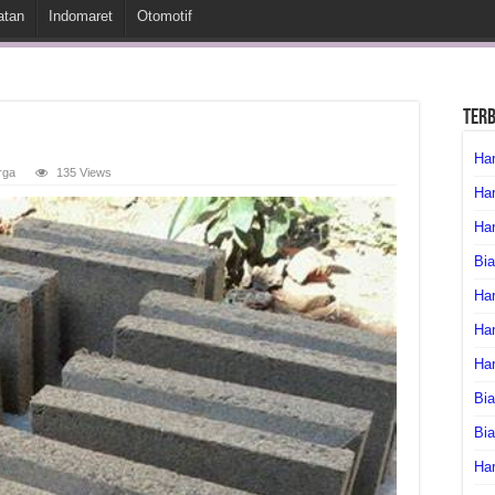
atan
Indomaret
Otomotif
Ter
Har
rga
135 Views
Har
Har
Bia
Har
Har
Ha
Bia
Bi
Har