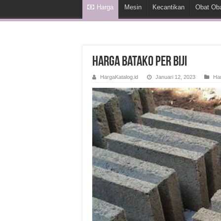
Harga
Mesin
Kecantikan
Obat Ob
Harga Batako Per Biji
HargaKatalog.id
Januari 12, 2023
Ha