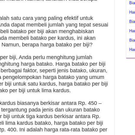
Bi
Har
alah satu cara yang paling efektif untuk
Bia
Anda dapat membeli jumlah yang tepat sesuai
li batako per biji akan menghabiskan
Har
ada membeli batako per kardus, ini akan
Bia
 Namun, berapa harga batako per biji?
Har
er biji, Anda perlu menghitung jumlah
hitung harga batako. Harga batako per biji
berbagai faktor, seperti jenis batako, ukuran,
pa pengelompokan harga batako yang umum
 biji untuk satu kardus, harga batako per biji
ko per biji untuk lima kardus.
 kardus biasanya berkisar antara Rp. 450 –
 tergantung pada jenis dan ukuran batako
 biji untuk tiga kardus berkisar antara Rp.
 lima kardus batako, harga batako per biji
p. 400. Ini adalah harga rata-rata batako per