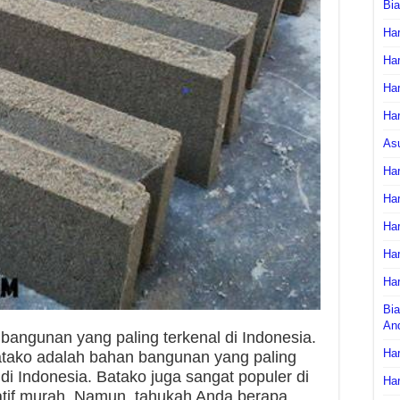
Bi
Har
Har
Har
Har
As
Har
Har
Har
Har
Har
Bia
An
bangunan yang paling terkenal di Indonesia.
Har
tako adalah bahan bangunan yang paling
 Indonesia. Batako juga sangat populer di
Har
atif murah. Namun, tahukah Anda berapa