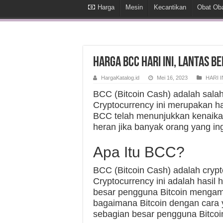
Harga
Mesin
Kecantikan
Obat Ob
Harga BCC Hari Ini, Lantas B
HargaKatalog.id
Mei 16, 2023
HARI I
BCC (Bitcoin Cash) adalah salah
Cryptocurrency ini merupakan hasi
BCC telah menunjukkan kenaikan 
heran jika banyak orang yang in
Apa Itu BCC?
BCC (Bitcoin Cash) adalah crypt
Cryptocurrency ini adalah hasil ha
besar pengguna Bitcoin mengam
bagaimana Bitcoin dengan cara y
sebagian besar pengguna Bitco