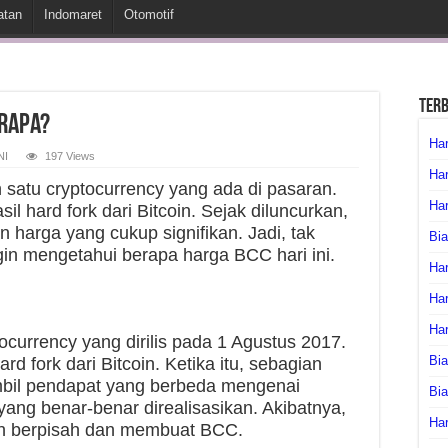
atan
Indomaret
Otomotif
Ter
erapa?
Har
NI
197 Views
Har
 satu cryptocurrency yang ada di pasaran.
Har
l hard fork dari Bitcoin. Sejak diluncurkan,
harga yang cukup signifikan. Jadi, tak
Bia
gin mengetahui berapa harga BCC hari ini.
Har
Har
Ha
ocurrency yang dirilis pada 1 Agustus 2017.
Bia
rd fork dari Bitcoin. Ketika itu, sebagian
bil pendapat yang berbeda mengenai
Bi
ang benar-benar direalisasikan. Akibatnya,
Har
in berpisah dan membuat BCC.