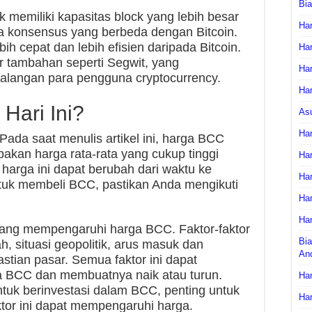
Bi
memiliki kapasitas block yang lebih besar
Har
a konsensus yang berbeda dengan Bitcoin.
h cepat dan lebih efisien daripada Bitcoin.
Har
tur tambahan seperti Segwit, yang
Har
alangan para pengguna cryptocurrency.
Har
Hari Ini?
As
Har
 Pada saat menulis artikel ini, harga BCC
pakan harga rata-rata yang cukup tinggi
Har
 harga ini dapat berubah dari waktu ke
Har
untuk membeli BCC, pastikan Anda mengikuti
Har
Har
 yang mempengaruhi harga BCC. Faktor-faktor
Bia
h, situasi geopolitik, arus masuk dan
An
astian pasar. Semua faktor ini dapat
 BCC dan membuatnya naik atau turun.
Har
tuk berinvestasi dalam BCC, penting untuk
Har
or ini dapat mempengaruhi harga.