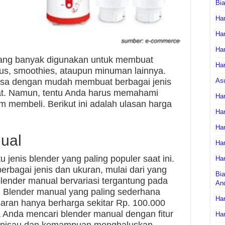
Bi
Har
Har
Har
 yang banyak digunakan untuk membuat
Har
jus, smoothies, ataupun minuman lainnya.
As
isa dengan mudah membuat berbagai jenis
t. Namun, tentu Anda harus memahami
Har
m membeli. Berikut ini adalah ulasan harga
Har
Har
ual
Har
 jenis blender yang paling populer saat ini.
Har
erbagai jenis dan ukuran, mulai dari yang
Bia
blender manual bervariasi tergantung pada
An
n. Blender manual yang paling sederhana
Har
aran hanya berharga sekitar Rp. 100.000
 Anda mencari blender manual dengan fitur
Har