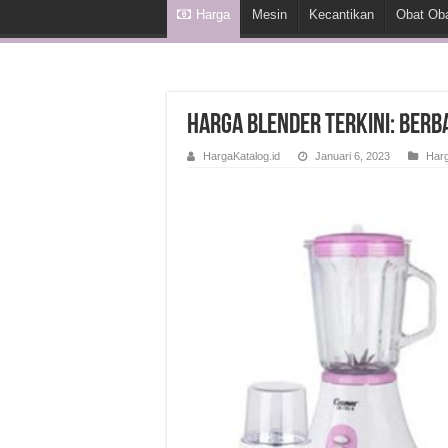
Harga
Mesin
Kecantikan
Obat Ob
Harga Blender Terkini: Berb
HargaKatalog.id
Januari 6, 2023
Har