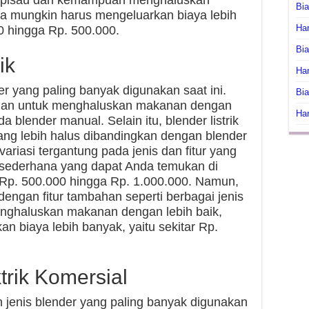
is pisau dan kemampuan menghaluskan
Bi
a mungkin harus mengeluarkan biaya lebih
Har
00 hingga Rp. 500.000.
Bia
ik
Har
der yang paling banyak digunakan saat ini.
Bia
mpuan untuk menghaluskan makanan dengan
Har
da blender manual. Selain itu, blender listrik
ang lebih halus dibandingkan dengan blender
variasi tergantung pada jenis dan fitur yang
ng sederhana yang dapat Anda temukan di
 Rp. 500.000 hingga Rp. 1.000.000. Namun,
 dengan fitur tambahan seperti berbagai jenis
ghaluskan makanan dengan lebih baik,
 biaya lebih banyak, yaitu sekitar Rp.
.
trik Komersial
ah jenis blender yang paling banyak digunakan