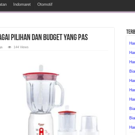
atan
Indomaret
Otomotif
Ter
agai Pilihan dan Budget yang Pas
Har
ga
144 Views
Har
Har
Bia
Har
Har
Ha
Bia
Bi
Har