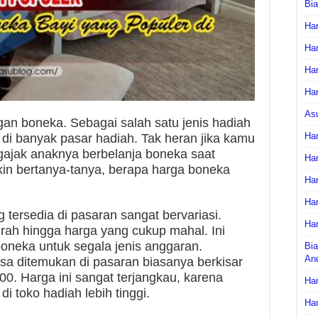
Bi
Har
Har
Har
Har
As
an boneka. Sebagai salah satu jenis hadiah
Har
 di banyak pasar hadiah. Tak heran jika kamu
ajak anaknya berbelanja boneka saat
Har
in bertanya-tanya, berapa harga boneka
Har
Har
 tersedia di pasaran sangat bervariasi.
Har
rah hingga harga yang cukup mahal. Ini
oneka untuk segala jenis anggaran.
Bia
An
a ditemukan di pasaran biasanya berkisar
0. Harga ini sangat terjangkau, karena
Har
i toko hadiah lebih tinggi.
Har