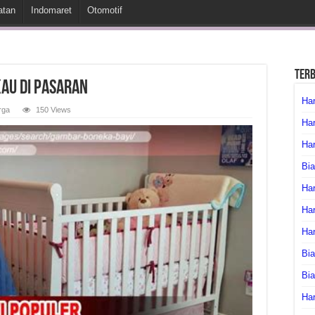
atan
Indomaret
Otomotif
Ter
au di Pasaran
Har
rga
150 Views
Har
Har
Bia
Har
Har
Ha
Bia
Bi
Har