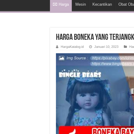
Harga
Mesin
Kecantikan
Obat Ob
Harga Boneka yang Terjangk
HargaKatalog.id
Januari 10, 2023
Ha