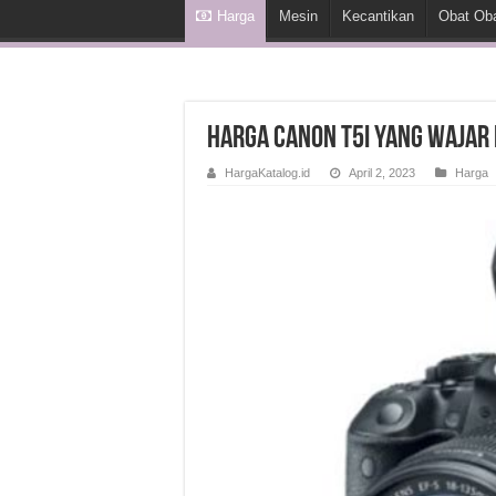
Harga
Mesin
Kecantikan
Obat Ob
Harga Canon T5i yang Wajar
HargaKatalog.id
April 2, 2023
Harga