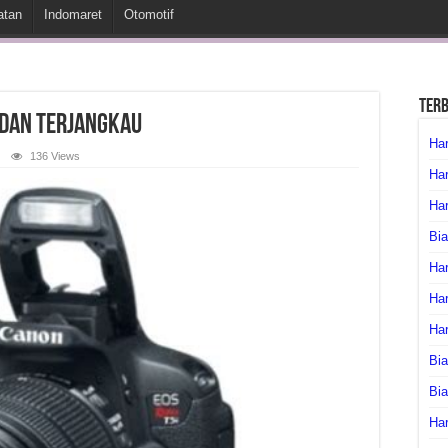
atan
Indomaret
Otomotif
Ter
 dan Terjangkau
Har
136 Views
Har
Har
Bia
Har
Har
Ha
Bia
Bi
Har