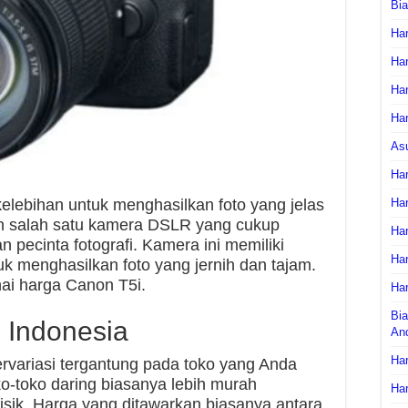
Bi
Har
Har
Har
Har
As
Har
Har
lebihan untuk menghasilkan foto yang jelas
h salah satu kamera DSLR yang cukup
Har
n pecinta fotografi. Kamera ini memiliki
Har
k menghasilkan foto yang jernih dan tajam.
nai harga Canon T5i.
Har
Bia
 Indonesia
An
Har
rvariasi tergantung pada toko yang Anda
ko-toko daring biasanya lebih murah
Har
isik. Harga yang ditawarkan biasanya antara