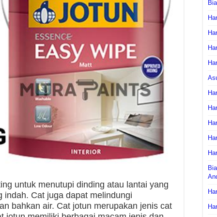
Bi
Har
Har
Har
Har
As
Har
Har
Har
Har
Har
Bia
An
ng untuk menutupi dinding atau lantai yang
Har
 indah. Cat juga dapat melindungi
an bahkan air. Cat jotun merupakan jenis cat
Har
at jotun memiliki berbagai macam jenis dan