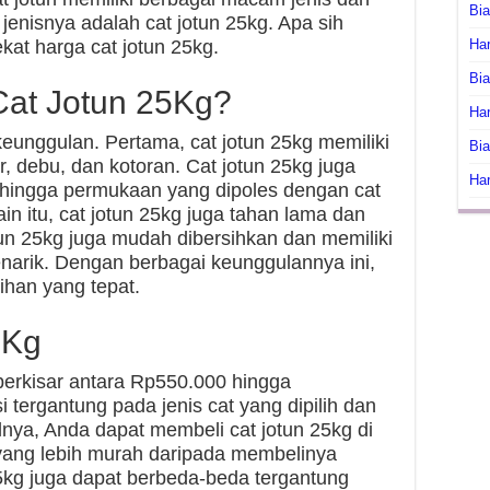
Bi
jenisnya adalah cat jotun 25kg. Apa sih
ekat harga cat jotun 25kg.
Har
Bia
at Jotun 25Kg?
Har
keunggulan. Pertama, cat jotun 25kg memiliki
Bia
, debu, dan kotoran. Cat jotun 25kg juga
Har
sehingga permukaan yang dipoles dengan cat
in itu, cat jotun 25kg juga tahan lama dan
tun 25kg juga mudah dibersihkan dan memiliki
arik. Dengan berbagai keunggulannya ini,
lihan yang tepat.
5Kg
erkisar antara Rp550.000 hingga
i tergantung pada jenis cat yang dipilih dan
nya, Anda dapat membeli cat jotun 25kg di
 yang lebih murah daripada membelinya
25kg juga dapat berbeda-beda tergantung