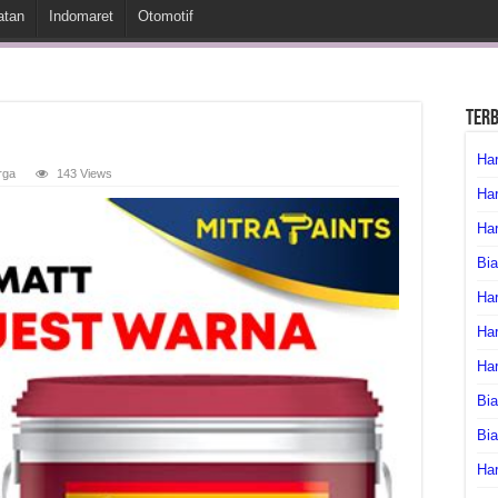
atan
Indomaret
Otomotif
Ter
Har
rga
143 Views
Har
Har
Bia
Har
Har
Ha
Bia
Bi
Har