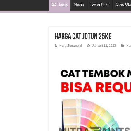
Harga
Mesin
Kecantikan
Obat Ob
Harga Cat Jotun 25Kg
HargaKatalog.id
Januari 12, 2023
Ha