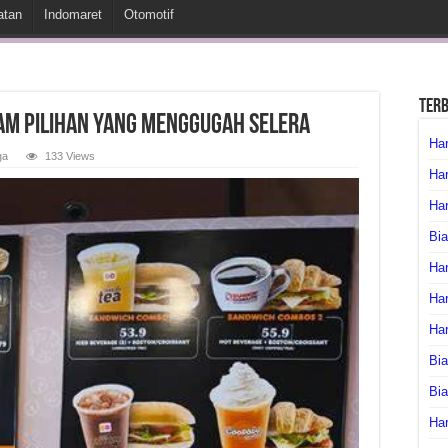
atan
Indomaret
Otomotif
Ter
am Pilihan yang Menggugah Selera
Har
ga
133 Views
Har
Har
Bia
Har
Har
Ha
Bia
Bi
Har