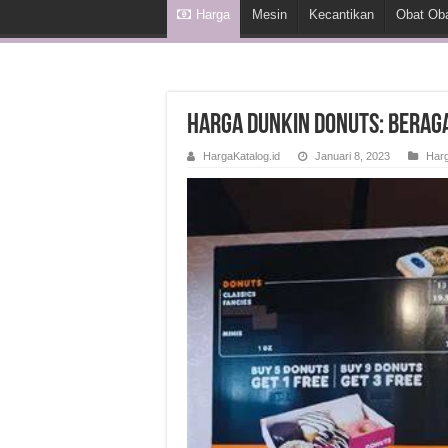
Harga
Mesin
Kecantikan
Obat Ob
Harga Dunkin Donuts: Berag
HargaKatalog.id
Januari 8, 2023
Har