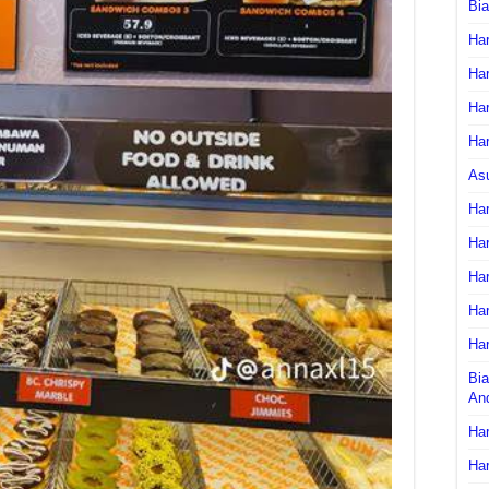
Bi
Har
Har
Har
Har
As
Har
Har
Har
Har
Har
Bia
An
Har
Har