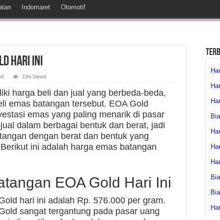
atan
Indomaret
Otomotif
Ter
d Hari Ini
Har
NI
194 Views
Har
i harga beli dan jual yang berbeda-beda,
Har
li emas batangan tersebut. EOA Gold
estasi emas yang paling menarik di pasar
Bia
jual dalam berbagai bentuk dan berat, jadi
Har
tangan dengan berat dan bentuk yang
Berikut ini adalah harga emas batangan
Har
Ha
Bia
atangan EOA Gold Hari Ini
Bi
old hari ini adalah Rp. 576.000 per gram.
Har
Gold sangat tergantung pada pasar uang