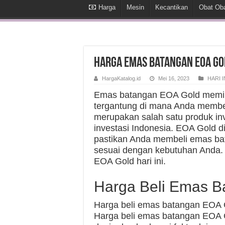
Harga
Mesin
Kecantikan
Obat Ob
Harga Emas Batangan EOA Gol
HargaKatalog.id
Mei 16, 2023
HARI I
Emas batangan EOA Gold memilik
tergantung di mana Anda membe
merupakan salah satu produk inv
investasi Indonesia. EOA Gold di
pastikan Anda membeli emas ba
sesuai dengan kebutuhan Anda. 
EOA Gold hari ini.
Harga Beli Emas B
Harga beli emas batangan EOA G
Harga beli emas batangan EOA 