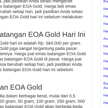
a, jadi pastikan Anda selalu mengecek
Bi
 batangan EOA Gold. Harga beli emas
Har
ubah setiap hari, jadi pastikan Anda selalu
ngan EOA Gold hari ini sebelum melakukan
Har
Har
Har
atangan EOA Gold Hari Ini
As
old hari ini adalah Rp. 584.000 per gram.
Har
old juga sangat tergantung pada pasar
 lainnya. Harga jual emas batangan EOA Gold
Har
s batangan EOA Gold di pasar. Harga jual
Har
a berubah setiap hari, jadi pastikan Anda
Har
s batangan EOA Gold hari ini sebelum
Har
Bia
gan EOA Gold
An
a dalam berbagai berat, mulai dari 0,5
Har
 20 gram, 50 gram, 100 gram, 250 gram, 500
Har
mas batangan EOA Gold akan berbeda-beda