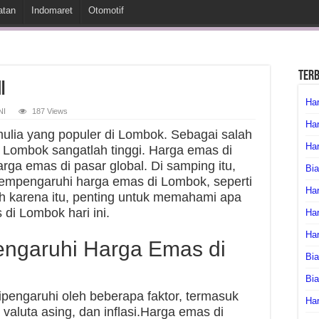
atan
Indomaret
Otomotif
Ter
i
Har
NI
187 Views
Har
ulia yang populer di Lombok. Sebagai salah
Har
 Lombok sangatlah tinggi. Harga emas di
rga emas di pasar global. Di samping itu,
Bia
mempengaruhi harga emas di Lombok, seperti
Har
leh karena itu, penting untuk memahami apa
i Lombok hari ini.
Har
Ha
ngaruhi Harga Emas di
Bia
Bi
ipengaruhi oleh beberapa faktor, termasuk
Har
 valuta asing, dan inflasi.Harga emas di