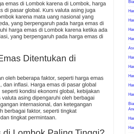
Bi
ga emas di Lombok karena di Lombok, harga
 di pasar global. Kurs valuta asing juga
Har
mbok karena mata uang nasional yang
Har
rbeda, yang berpengaruh pada harga emas di
uhi harga emas di Lombok karena ketika ada
Har
esiasi, yang berpengaruh pada harga emas di
Har
As
mas Ditentukan di
Har
Har
Har
n oleh beberapa faktor, seperti harga emas
g, dan inflasi. Harga emas di pasar global
Har
, seperti kondisi ekonomi global, kebijakan
Har
s valuta asing dipengaruhi oleh berbagai
dagangan internasional, dan ketegangan
Bia
An
eh berbagai faktor, seperti tingkat
 dan tingkat permintaan.
Har
Har
di Lombok Paling Tinggi?