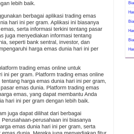
gan lebih baik.
Bi
Har
ggunakan berbagai aplikasi trading emas
Bia
 hari ini per gram. Aplikasi ini biasanya
emas, serta informasi terkini tentang pasar
Har
as juga menyediakan informasi tentang
Bia
, seperti bank sentral, investor, dan
engaruhi harga emas dunia hari ini per
Har
atform trading emas online untuk
ini per gram. Platform trading emas online
tentang harga emas dunia hari ini per gram,
g pasar emas dunia. Platform trading emas
g harga emas, yang dapat membantu Anda
hari ini per gram dengan lebih baik.
am juga dapat dilihat dari berbagai
Perusahaan-perusahaan ini biasanya
rga emas dunia hari ini per gram, serta
r emas dunia. Mereka juga menyediakan fitur