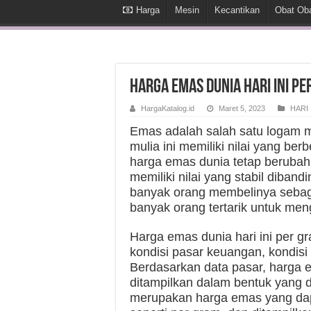
Harga
Mesin
Kecantikan
Obat Ob
Harga Emas Dunia Hari Ini P
HargaKatalog.id
Maret 5, 2023
HARI 
Emas adalah salah satu logam mu
mulia ini memiliki nilai yang be
harga emas dunia tetap beruba
memiliki nilai yang stabil diban
banyak orang membelinya sebaga
banyak orang tertarik untuk men
Harga emas dunia hari ini per gr
kondisi pasar keuangan, kondisi g
Berdasarkan data pasar, harga e
ditampilkan dalam bentuk yang di
merupakan harga emas yang dapa