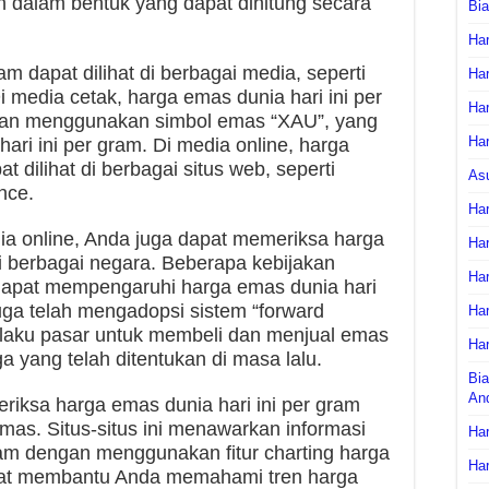
an dalam bentuk yang dapat dihitung secara
Bi
Har
am dapat dilihat di berbagai media, seperti
Har
 media cetak, harga emas dunia hari ini per
Har
gan menggunakan simbol emas “XAU”, yang
Har
ri ini per gram. Di media online, harga
t dilihat di berbagai situs web, seperti
As
nce.
Har
ia online, Anda juga dapat memeriksa harga
Har
ri berbagai negara. Beberapa kebijakan
Har
dapat mempengaruhi harga emas dunia hari
uga telah mengadopsi sistem “forward
Har
laku pasar untuk membeli dan menjual emas
Har
 yang telah ditentukan di masa lalu.
Bia
An
eriksa harga emas dunia hari ini per gram
emas. Situs-situs ini menawarkan informasi
Har
ram dengan menggunakan fitur charting harga
Har
pat membantu Anda memahami tren harga