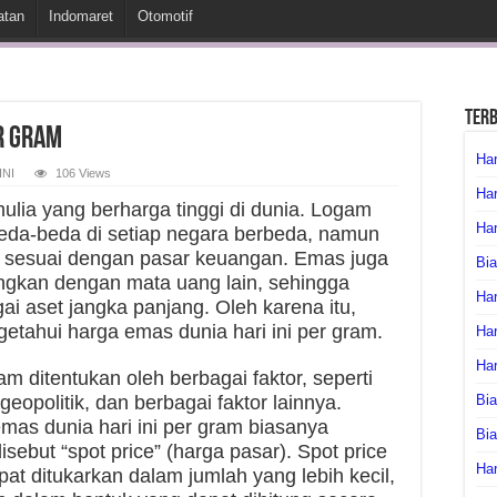
atan
Indomaret
Otomotif
Ter
er Gram
Har
INI
106 Views
Har
lia yang berharga tinggi di dunia. Logam
Har
rbeda-beda di setiap negara berbeda, namun
h sesuai dengan pasar keuangan. Emas juga
Bia
dingkan dengan mata uang lain, sehingga
Har
i aset jangka panjang. Oleh karena itu,
getahui harga emas dunia hari ini per gram.
Har
Ha
am ditentukan oleh berbagai faktor, seperti
eopolitik, dan berbagai faktor lainnya.
Bia
mas dunia hari ini per gram biasanya
Bi
sebut “spot price” (harga pasar). Spot price
Har
t ditukarkan dalam jumlah yang lebih kecil,