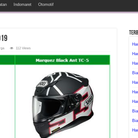
atan
Indomaret
Otomotif
Ter
019
Har
rga
112 Views
Har
Har
Bia
Har
Har
Ha
Bia
Bi
Har