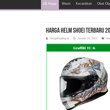
Harga
Mesin
Kecantikan
Obat Ob
Harga Helm Shoei Terbaru 2
HargaKatalog.id
Januari 10, 2023
Ha