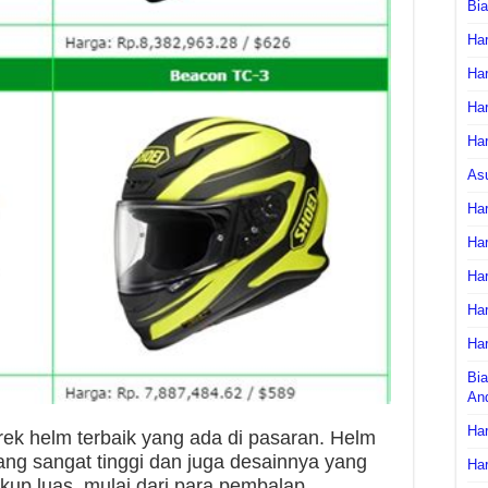
Bi
Har
Har
Har
Har
As
Har
Har
Har
Har
Har
Bia
An
Har
ek helm terbaik yang ada di pasaran. Helm
yang sangat tinggi dan juga desainnya yang
Har
up luas, mulai dari para pembalap