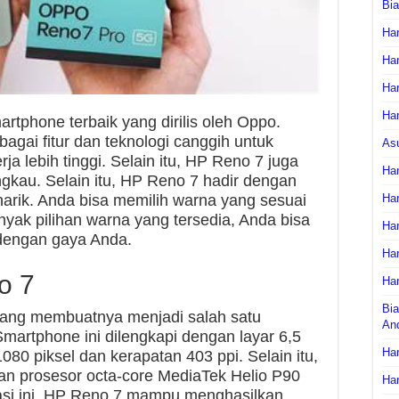
Bi
Har
Har
Har
Har
rtphone terbaik yang dirilis oleh Oppo.
gai fitur dan teknologi canggih untuk
As
 lebih tinggi. Selain itu, HP Reno 7 juga
Har
ngkau. Selain itu, HP Reno 7 hadir dengan
arik. Anda bisa memilih warna yang sesuai
Har
yak pilihan warna yang tersedia, Anda bisa
Har
engan gaya Anda.
Har
o 7
Har
Bia
 yang membuatnya menjadi salah satu
An
Smartphone ini dilengkapi dengan layar 6,5
Har
1080 piksel dan kerapatan 403 ppi. Selain itu,
an prosesor octa-core MediaTek Helio P90
Har
si ini, HP Reno 7 mampu menghasilkan