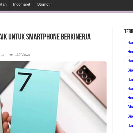
atan
Indomaret
Otomotif
Ter
baik untuk Smartphone Berkinerja
Har
Har
rga
130 Views
Har
Bia
Har
Har
Ha
Bia
Bi
Har