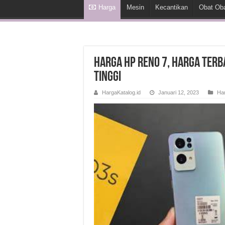
Harga
Mesin
Kecantikan
Obat Ob
Harga HP Reno 7, Harga Ter
Tinggi
HargaKatalog.id
Januari 12, 2023
Ha