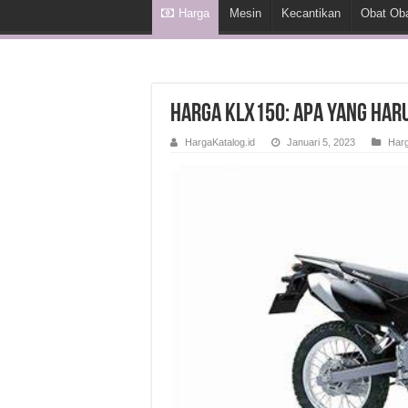
Harga
Mesin
Kecantikan
Obat Ob
Harga KLX150: Apa yang Har
HargaKatalog.id
Januari 5, 2023
Har