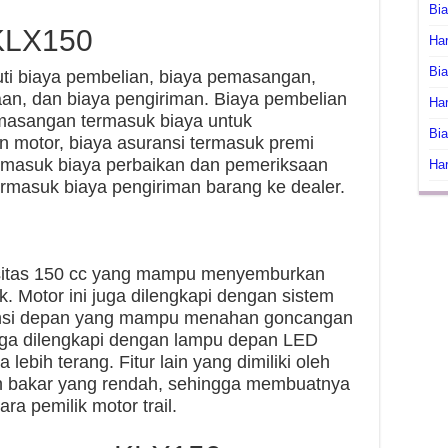
Bi
KLX150
Har
Bia
i biaya pembelian, biaya pemasangan,
aan, dan biaya pengiriman. Biaya pembelian
Har
masangan termasuk biaya untuk
Bia
 motor, biaya asuransi termasuk premi
ermasuk biaya perbaikan dan pemeriksaan
Har
ermasuk biaya pengiriman barang ke dealer.
asitas 150 cc yang mampu menyemburkan
. Motor ini juga dilengkapi dengan sistem
nsi depan yang mampu menahan goncangan
i juga dilengkapi dengan lampu depan LED
bih terang. Fitur lain yang dimiliki oleh
an bakar yang rendah, sehingga membuatnya
ara pemilik motor trail.