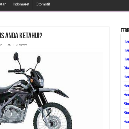
atan
Indomaret
Otomotif
Ter
us Anda Ketahui?
Har
ga
168 Views
Har
Har
Bia
Har
Har
Ha
Bia
Bi
Har