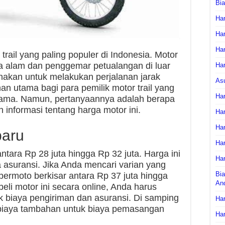
Bi
Har
Har
Har
rail yang paling populer di Indonesia. Motor
nta alam dan penggemar petualangan di luar
Har
unakan untuk melakukan perjalanan jarak
As
ihan utama bagi para pemilik motor trail yang
Har
lama. Namun, pertanyaannya adalah berapa
 informasi tentang harga motor ini.
Har
Har
baru
Har
ntara Rp 28 juta hingga Rp 32 juta. Harga ini
Har
 asuransi. Jika Anda mencari varian yang
Bia
ermoto berkisar antara Rp 37 juta hingga
An
eli motor ini secara online, Anda harus
biaya pengiriman dan asuransi. Di samping
Har
 biaya tambahan untuk biaya pemasangan
Har