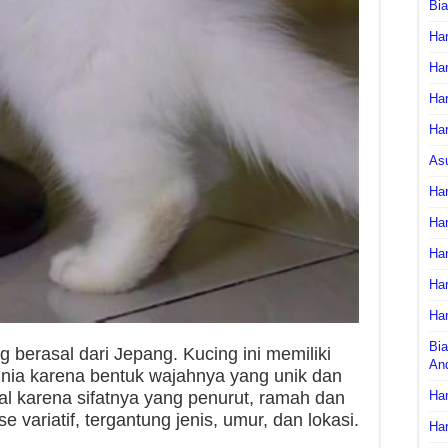
Bi
Har
Har
Har
Har
As
Har
Har
Har
Har
Har
Bia
g berasal dari Jepang. Kucing ini memiliki
An
nia karena bentuk wajahnya yang unik dan
nal karena sifatnya yang penurut, ramah dan
Har
 variatif, tergantung jenis, umur, dan lokasi.
Har