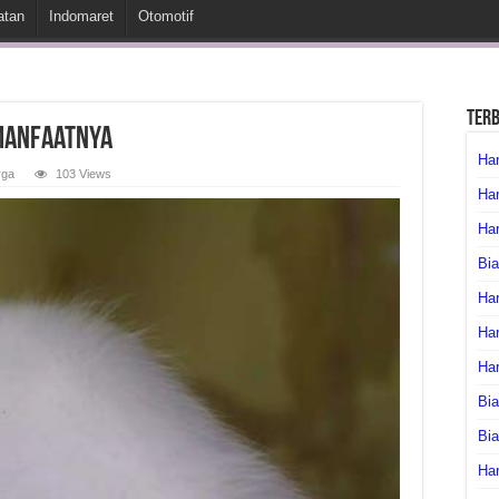
atan
Indomaret
Otomotif
Ter
 Manfaatnya
Har
rga
103 Views
Har
Har
Bia
Har
Har
Ha
Bia
Bi
Har