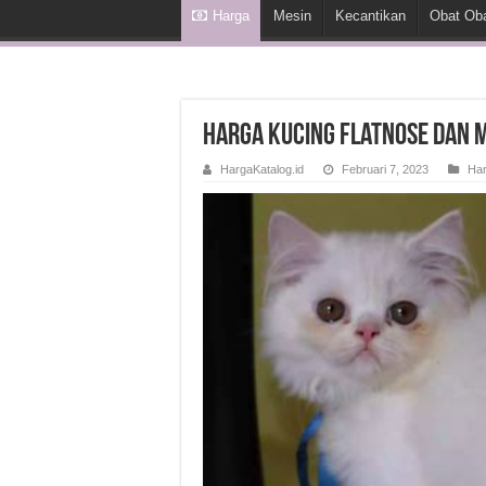
Harga
Mesin
Kecantikan
Obat Ob
Harga Kucing Flatnose dan
HargaKatalog.id
Februari 7, 2023
Ha