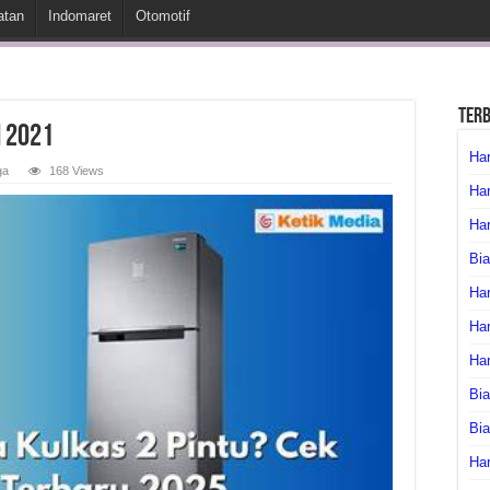
atan
Indomaret
Otomotif
Ter
i 2021
Har
ga
168 Views
Har
Har
Bia
Har
Har
Ha
Bia
Bi
Har