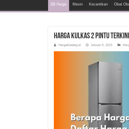
Harga
Mesin
Kecantikan
Obat Ob
Harga Kulkas 2 Pintu Terkin
HargaKatalog.id
Januari 5, 2023
Har