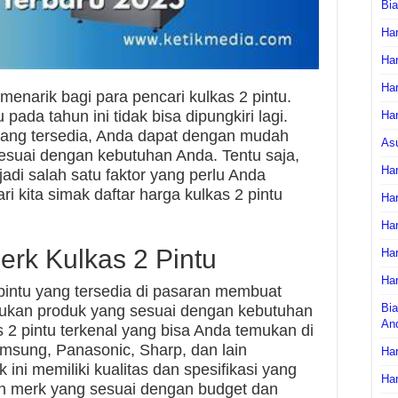
Bi
Har
Har
Har
enarik bagi para pencari kulkas 2 pintu.
ada tahun ini tidak bisa dipungkiri lagi.
Har
ang tersedia, Anda dapat dengan mudah
As
suai dengan kebutuhan Anda. Tentu saja,
Har
adi salah satu faktor yang perlu Anda
ri kita simak daftar harga kulkas 2 pintu
Har
Har
rk Kulkas 2 Pintu
Har
Har
intu yang tersedia di pasaran membuat
Bia
ukan produk yang sesuai dengan kebutuhan
An
2 pintu terkenal yang bisa Anda temukan di
amsung, Panasonic, Sharp, dan lain
Har
ni memiliki kualitas dan spesifikasi yang
Har
h merk yang sesuai dengan budget dan