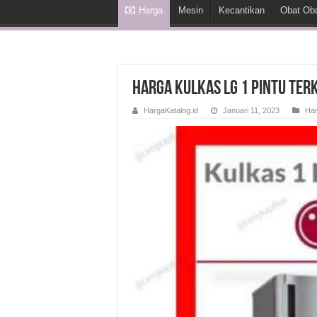
Harga
Mesin
Kecantikan
Obat Ob
Harga Kulkas LG 1 Pintu Terk
HargaKatalog.id
Januari 11, 2023
Ha