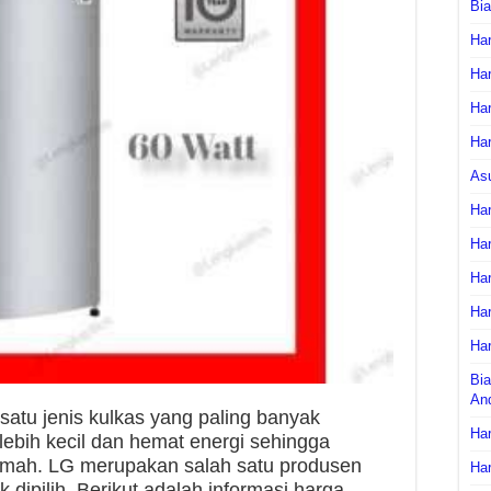
Bi
Har
Har
Har
Har
As
Har
Har
Har
Har
Har
Bia
An
satu jenis kulkas yang paling banyak
Har
f lebih kecil dan hemat energi sehingga
 rumah. LG merupakan salah satu produsen
Har
 dipilih. Berikut adalah informasi harga