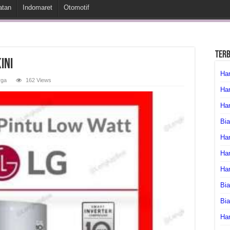
atan
Indomaret
Otomotif
Ter
ini
Har
rga
162 Views
Har
Har
Bia
Har
Har
Ha
Bia
Bi
Har