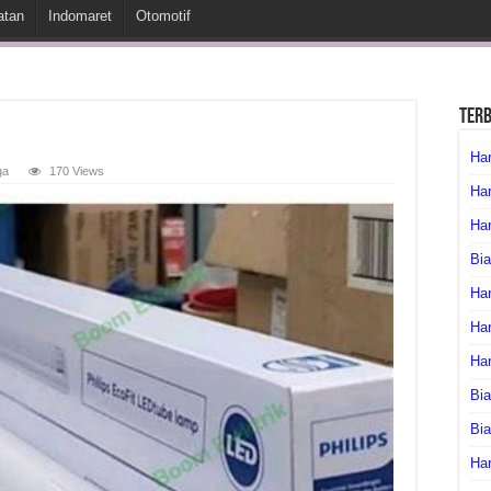
atan
Indomaret
Otomotif
Ter
Har
ga
170 Views
Har
Har
Bia
Har
Har
Ha
Bia
Bi
Har