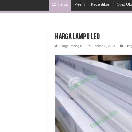
Harga
Mesin
Kecantikan
Obat Ob
Harga Lampu LED
HargaKatalog.id
Januari 6, 2023
Har