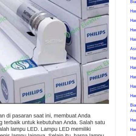
Bi
Har
Har
Har
Har
As
Har
Har
Har
Har
Har
Bia
An
an di pasaran saat ini, membuat Anda
Har
 terbaik untuk kebutuhan Anda. Salah satu
dalah lampu LED. Lampu LED memiliki
Har
enis lampu lainnya. Selain itu, harga lampu