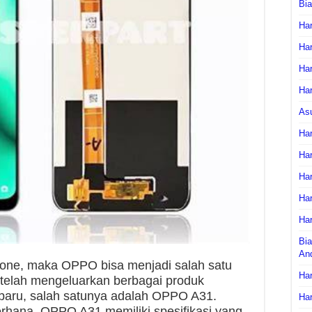
Bi
Har
Har
Har
Har
As
Har
Har
Har
Har
Har
Bia
An
hone, maka OPPO bisa menjadi salah satu
Har
 telah mengeluarkan berbagai produk
baru, salah satunya adalah OPPO A31.
Har
erhana, OPPO A31 memiliki spesifikasi yang