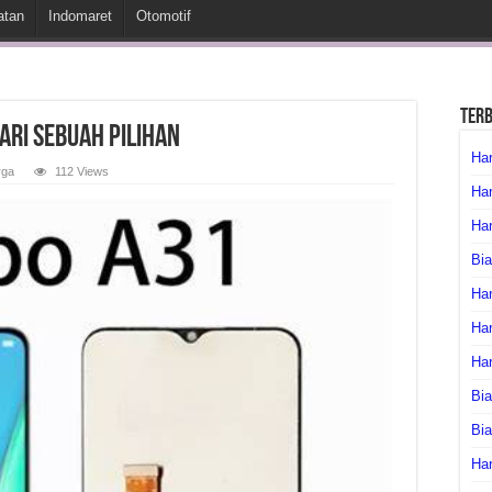
atan
Indomaret
Otomotif
Ter
ari Sebuah Pilihan
Har
rga
112 Views
Har
Har
Bia
Har
Har
Ha
Bia
Bi
Har