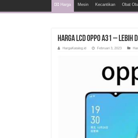
Harga
Mesin
Kecantikan
Obat Ob
Harga LCD OPPO A31 – Lebih d
HargaKatalog.id
Februari 3, 2023
Ha