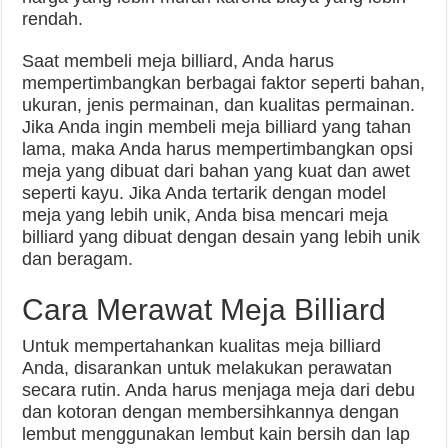
rendah.
Saat membeli meja billiard, Anda harus
mempertimbangkan berbagai faktor seperti bahan,
ukuran, jenis permainan, dan kualitas permainan.
Jika Anda ingin membeli meja billiard yang tahan
lama, maka Anda harus mempertimbangkan opsi
meja yang dibuat dari bahan yang kuat dan awet
seperti kayu. Jika Anda tertarik dengan model
meja yang lebih unik, Anda bisa mencari meja
billiard yang dibuat dengan desain yang lebih unik
dan beragam.
Cara Merawat Meja Billiard
Untuk mempertahankan kualitas meja billiard
Anda, disarankan untuk melakukan perawatan
secara rutin. Anda harus menjaga meja dari debu
dan kotoran dengan membersihkannya dengan
lembut menggunakan lembut kain bersih dan lap