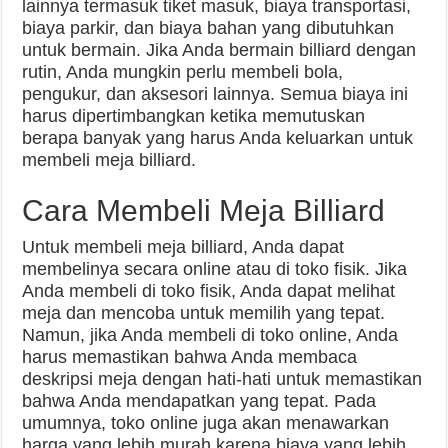
lainnya termasuk tiket masuk, biaya transportasi,
biaya parkir, dan biaya bahan yang dibutuhkan
untuk bermain. Jika Anda bermain billiard dengan
rutin, Anda mungkin perlu membeli bola,
pengukur, dan aksesori lainnya. Semua biaya ini
harus dipertimbangkan ketika memutuskan
berapa banyak yang harus Anda keluarkan untuk
membeli meja billiard.
Cara Membeli Meja Billiard
Untuk membeli meja billiard, Anda dapat
membelinya secara online atau di toko fisik. Jika
Anda membeli di toko fisik, Anda dapat melihat
meja dan mencoba untuk memilih yang tepat.
Namun, jika Anda membeli di toko online, Anda
harus memastikan bahwa Anda membaca
deskripsi meja dengan hati-hati untuk memastikan
bahwa Anda mendapatkan yang tepat. Pada
umumnya, toko online juga akan menawarkan
harga yang lebih murah karena biaya yang lebih