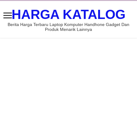
HARGA KATALOG
Berita Harga Terbaru Laptop Komputer Handhone Gadget Dan
Produk Menarik Lainnya