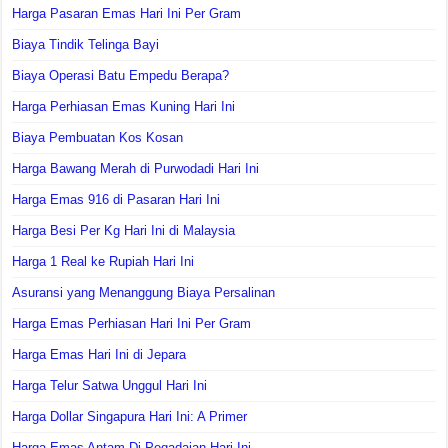
Harga Pasaran Emas Hari Ini Per Gram
Biaya Tindik Telinga Bayi
Biaya Operasi Batu Empedu Berapa?
Harga Perhiasan Emas Kuning Hari Ini
Biaya Pembuatan Kos Kosan
Harga Bawang Merah di Purwodadi Hari Ini
Harga Emas 916 di Pasaran Hari Ini
Harga Besi Per Kg Hari Ini di Malaysia
Harga 1 Real ke Rupiah Hari Ini
Asuransi yang Menanggung Biaya Persalinan
Harga Emas Perhiasan Hari Ini Per Gram
Harga Emas Hari Ini di Jepara
Harga Telur Satwa Unggul Hari Ini
Harga Dollar Singapura Hari Ini: A Primer
Harga Emas Antam Di Pegadaian Hari Ini