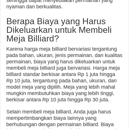
sehingga dapat menyediakan permainan yang
nyaman dan berkualitas.
Berapa Biaya yang Harus
Dikeluarkan untuk Membeli
Meja Billiard?
Karena harga meja billiard bervariasi tergantung
pada bahan, ukuran, jenis permainan, dan kualitas
permainan, biaya yang harus dikeluarkan untuk
membeli meja billiard juga bervariasi. Harga meja
billiard standar berkisar antara Rp 1 juta hingga
Rp 10 juta, tergantung pada bahan, ukuran, dan
model meja yang dipilih. Meja yang lebih mahal
mungkin membutuhkan biaya yang lebih tinggi,
berkisar antara Rp 10 juta hingga Rp 30 juta.
Selain membeli meja billiard, Anda juga harus
mempertimbangkan biaya lainnya yang
berhubungan dengan permainan billiard. Biaya