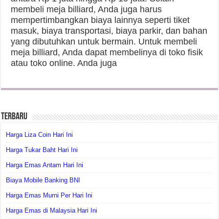
membeli meja billiard, Anda juga harus
mempertimbangkan biaya lainnya seperti tiket
masuk, biaya transportasi, biaya parkir, dan bahan
yang dibutuhkan untuk bermain. Untuk membeli
meja billiard, Anda dapat membelinya di toko fisik
atau toko online. Anda juga
Terbaru
Harga Liza Coin Hari Ini
Harga Tukar Baht Hari Ini
Harga Emas Antam Hari Ini
Biaya Mobile Banking BNI
Harga Emas Murni Per Hari Ini
Harga Emas di Malaysia Hari Ini