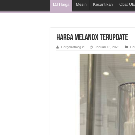
Harga
Mesin
Kecantikan
Obat Ob
Harga Melanox Terupdate
HargaKatalog.id
Januari 13, 2023
Ha