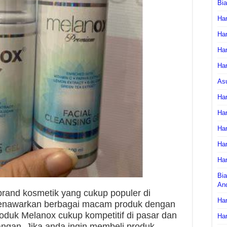
Bi
Har
Har
Har
Har
As
Har
Har
Har
Har
Har
Bia
An
rand kosmetik yang cukup populer di
Har
 menawarkan berbagai macam produk dengan
oduk Melanox cukup kompetitif di pasar dan
Har
angan. Jika anda ingin membeli produk