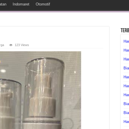
atan
Indomaret
Otomotif
Ter
Har
rga
123 Views
Har
Har
Bia
Har
Har
Ha
Bia
Bi
Har