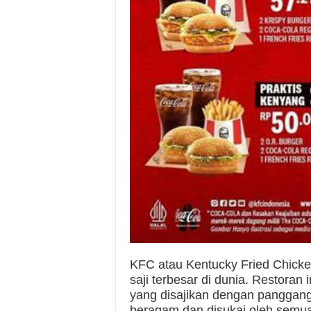
KFC atau Kentucky Fried Chicken
saji terbesar di dunia. Restor
yang disajikan dengan panggang
beragam dan disukai oleh semu