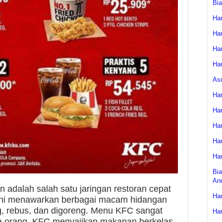
Bi
Har
Har
Har
Har
As
Har
Har
Har
Har
Har
Bia
An
 adalah salah satu jaringan restoran cepat
Har
an ini menawarkan berbagai macam hidangan
, rebus, dan digoreng. Menu KFC sangat
Har
a orang. KFC menyajikan makanan berkelas