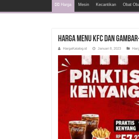
Harga
Mesin
Kecantikan
Obat Ob
Harga Menu KFC dan Gamba
HargaKatalog.id
Januari 8, 2023
Har