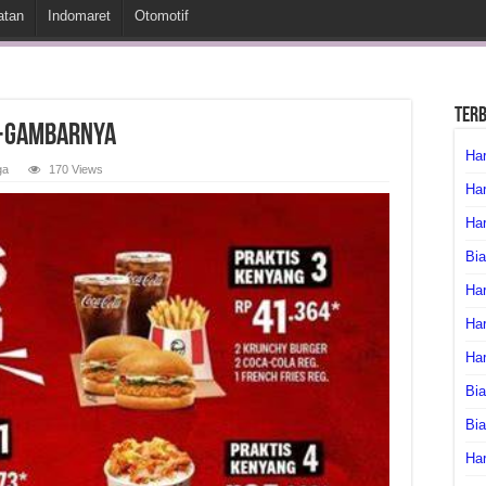
atan
Indomaret
Otomotif
Ter
r-Gambarnya
Har
ga
170 Views
Har
Har
Bia
Har
Har
Ha
Bia
Bi
Har