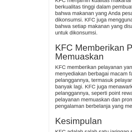
KFC menjamin kualitas makan
berkualitas tinggi dalam pembu
bahwa makanan yang Anda pesan 
dikonsumsi. KFC juga mengguna
bahwa setiap makanan yang disaj
untuk dikonsumsi.
KFC Memberikan P
Memuaskan
KFC memberikan pelayanan yan
menyediakan berbagai macam fasi
pelanggannya, termasuk pelaya
banyak lagi. KFC juga menawar
pelanggannya, seperti point rew
pelayanan memuaskan dan prom
pengalaman berbelanja yang m
Kesimpulan
KFC adalah salah satu jaringan r