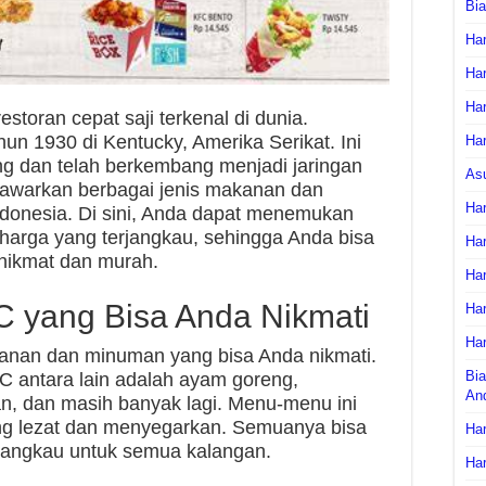
Bi
Har
Har
Har
storan cepat saji terkenal di dunia.
hun 1930 di Kentucky, Amerika Serikat. Ini
Har
g dan telah berkembang menjadi jaringan
As
enawarkan berbagai jenis makanan dan
Har
ndonesia. Di sini, Anda dapat menemukan
arga yang terjangkau, sehingga Anda bisa
Har
 nikmat dan murah.
Har
 yang Bisa Anda Nikmati
Har
Har
an dan minuman yang bisa Anda nikmati.
Bia
 antara lain adalah ayam goreng,
An
an, dan masih banyak lagi. Menu-menu ini
ng lezat dan menyegarkan. Semuanya bisa
Har
rjangkau untuk semua kalangan.
Har