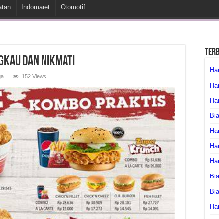
atan
Indomaret
Otomotif
Ter
gkau dan Nikmati
Har
ga
152 Views
Har
Har
Bia
Har
Har
Ha
Bia
Bi
Har