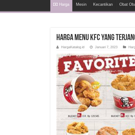
Harga
Mesin
Kecantikan
Obat Ob
Harga Menu KFC yang Terjan
HargaKatalog.id
Januari 7, 2023
Har