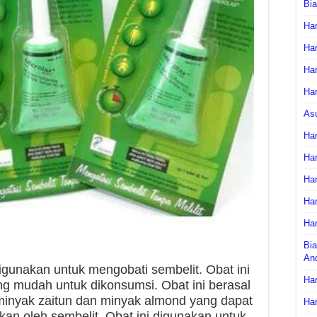
Bi
Har
Har
Har
Har
As
Har
Har
Har
Har
Har
Bia
An
digunakan untuk mengobati sembelit. Obat ini
Har
ng mudah untuk dikonsumsi. Obat ini berasal
 minyak zaitun dan minyak almond yang dapat
Har
an oleh sembelit. Obat ini digunakan untuk