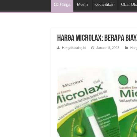
Harga
Mesin
Kecantikan
Obat Ob
Harga Microlax: Berapa Biay
HargaKatalog.id
Januari 8, 2023
Har