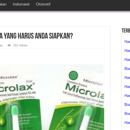
atan
Indomaret
Otomotif
Ter
a Yang Harus Anda Siapkan?
Har
ga
153 Views
Har
Har
Bia
Har
Har
Ha
Bia
Bi
Har