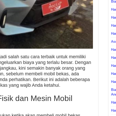
Bi
Har
Har
Har
Har
As
Har
di salah satu cara terbaik untuk memiliki
Har
geluarkan biaya yang terlalu besar. Dengan
Har
rjangkau, kini semakin banyak orang yang
un, sebelum membeli mobil bekas, ada
Har
nda perhatikan. Berikut ini adalah beberapa
Har
ekas yang wajib Anda ketahui.
Bia
An
Fisik dan Mesin Mobil
Har
Har
kukan ketika akan membeli mobil bekas