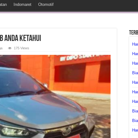
atan
Indomaret
Otomotif
Ter
b Anda Ketahui
Har
ga
175 Views
Har
Har
Bia
Har
Har
Ha
Bia
Bi
Har