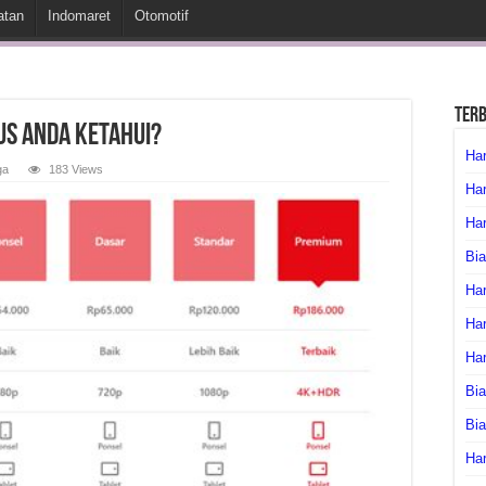
atan
Indomaret
Otomotif
Ter
us Anda Ketahui?
Har
ga
183 Views
Har
Har
Bia
Har
Har
Ha
Bia
Bi
Har