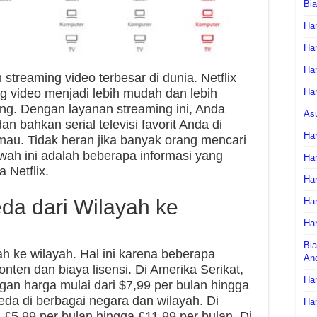
Bi
Har
Har
Har
 streaming video terbesar di dunia. Netflix
Har
g video menjadi lebih mudah dan lebih
g. Dengan layanan streaming ini, Anda
As
n bahkan serial televisi favorit Anda di
Har
u. Tidak heran jika banyak orang mencari
awah ini adalah beberapa informasi yang
Har
 Netflix.
Har
eda dari Wilayah ke
Har
Har
Bia
ah ke wilayah. Hal ini karena beberapa
An
nten dan biaya lisensi. Di Amerika Serikat,
Har
ngan harga mulai dari $7,99 per bulan hingga
eda di berbagai negara dan wilayah. Di
Har
ri £5,99 per bulan hingga £11,99 per bulan. Di