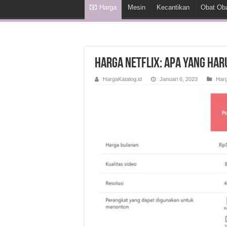
Harga
Mesin
Kecantikan
Obat Ob
Harga Netflix: Apa yang Har
HargaKatalog.id
Januari 6, 2023
Har