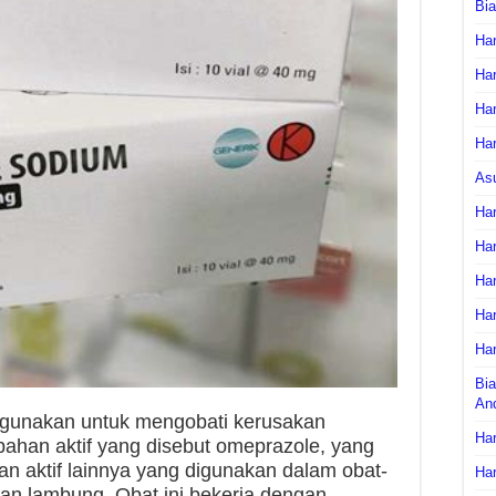
Bi
Har
Har
Har
Har
As
Har
Har
Har
Har
Har
Bia
An
igunakan untuk mengobati kerusakan
Har
ahan aktif yang disebut omeprazole, yang
an aktif lainnya yang digunakan dalam obat-
Har
an lambung. Obat ini bekerja dengan