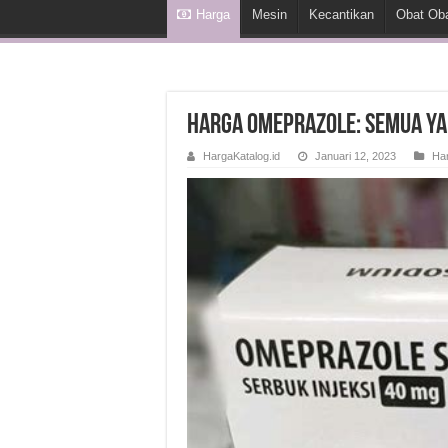
Harga
Mesin
Kecantikan
Obat Ob
Harga Omeprazole: Semua y
HargaKatalog.id
Januari 12, 2023
Ha