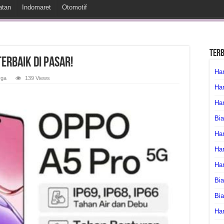
atan
Indomaret
Otomotif
Ter
erbaik Di Pasar!
Har
rga
139 Views
Har
Har
Bia
Har
Har
Ha
Bia
Bi
Har