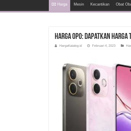
Harga
Mesin
Kecantikan
Obat Ob
Harga Opo: Dapatkan Harga T
HargaKatalog.id
Februari 4, 2023
Ha