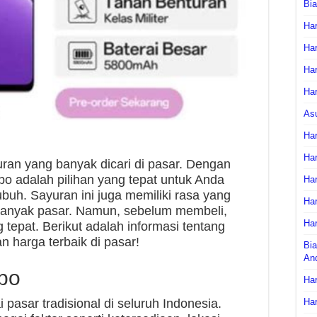
Bi
Har
Har
Har
Har
As
Har
Har
uran yang banyak dicari di pasar. Dengan
po adalah pilihan yang tepat untuk Anda
Har
buh. Sayuran ini juga memiliki rasa yang
Har
banyak pasar. Namun, sebelum membeli,
Har
tepat. Berikut adalah informasi tentang
 harga terbaik di pasar!
Bia
An
po
Har
pasar tradisional di seluruh Indonesia.
Har