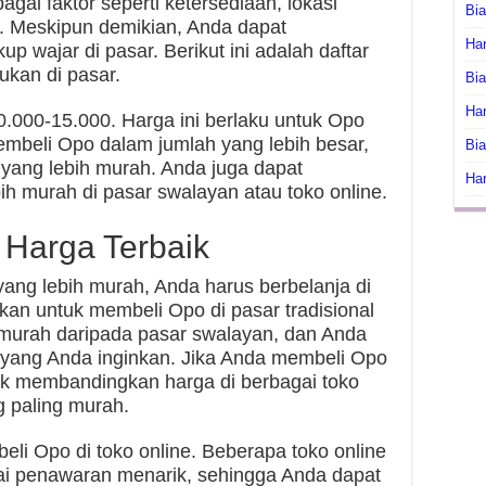
gai faktor seperti ketersediaan, lokasi
Bi
ah. Meskipun demikian, Anda dapat
Har
wajar di pasar. Berikut ini adalah daftar
kan di pasar.
Bia
Har
0.000-15.000. Harga ini berlaku untuk Opo
embeli Opo dalam jumlah yang lebih besar,
Bia
yang lebih murah. Anda juga dapat
Har
 murah di pasar swalayan atau toko online.
Harga Terbaik
ng lebih murah, Anda harus berbelanja di
ikan untuk membeli Opo di pasar tradisional
ih murah daripada pasar swalayan, dan Anda
o yang Anda inginkan. Jika Anda membeli Opo
tuk membandingkan harga di berbagai toko
 paling murah.
eli Opo di toko online. Beberapa toko online
i penawaran menarik, sehingga Anda dapat