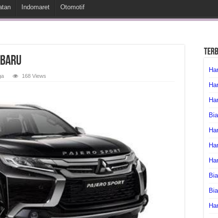
atan
Indomaret
Otomotif
Ter
rbaru
Har
ga
168 Views
Har
Har
Bia
Har
Har
Ha
Bia
Bi
Har