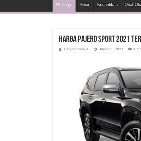
Harga
Mesin
Kecantikan
Obat Ob
Harga Pajero Sport 2021 Te
HargaKatalog.id
Januari 5, 2023
Har