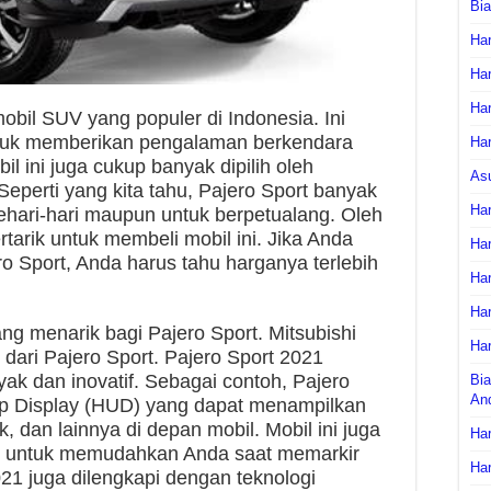
Bi
Har
Har
Har
obil SUV yang populer di Indonesia. Ini
ntuk memberikan pengalaman berkendara
Har
l ini juga cukup banyak dipilih oleh
As
eperti yang kita tahu, Pajero Sport banyak
Har
ehari-hari maupun untuk berpetualang. Oleh
rtarik untuk membeli mobil ini. Jika Anda
Har
ro Sport, Anda harus tahu harganya terlebih
Har
Har
g menarik bagi Pajero Sport. Mitsubishi
Har
u dari Pajero Sport. Pajero Sport 2021
anyak dan inovatif. Sebagai contoh, Pajero
Bia
An
 Up Display (HUD) yang dapat menampilkan
k, dan lainnya di depan mobil. Mobil ini juga
Har
ir untuk memudahkan Anda saat memarkir
Har
2021 juga dilengkapi dengan teknologi