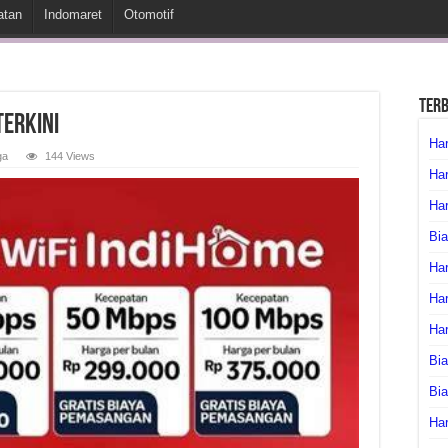
atan
Indomaret
Otomotif
Ter
Terkini
Har
ga
144 Views
Har
Har
Bia
Har
Har
Ha
Bia
Bi
Har