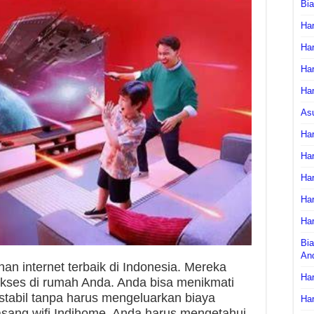
Bi
Har
Har
Har
Har
As
Har
Har
Har
Har
Har
Bia
An
an internet terbaik di Indonesia. Mereka
Har
akses di rumah Anda. Anda bisa menikmati
 stabil tanpa harus mengeluarkan biaya
Har
asang wifi Indihome, Anda harus mengetahui