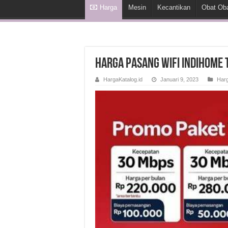
Harga
Mesin
Kecantikan
Obat Ob
Harga Pasang Wifi Indihome 
HargaKatalog.id
Januari 9, 2023
Har