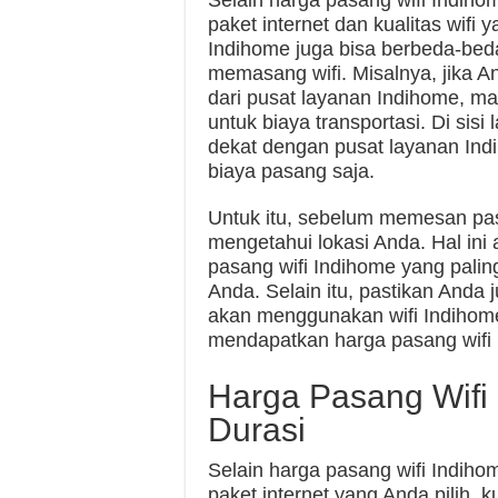
Selain harga pasang wifi Indih
paket internet dan kualitas wifi
Indihome juga bisa berbeda-beda
memasang wifi. Misalnya, jika A
dari pusat layanan Indihome, 
untuk biaya transportasi. Di sisi
dekat dengan pusat layanan In
biaya pasang saja.
Untuk itu, sebelum memesan pas
mengetahui lokasi Anda. Hal i
pasang wifi Indihome yang pali
Anda. Selain itu, pastikan And
akan menggunakan wifi Indihom
mendapatkan harga pasang wifi
Harga Pasang Wifi
Durasi
Selain harga pasang wifi Indih
paket internet yang Anda pilih, k