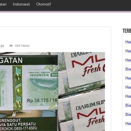
atan
Indomaret
Otomotif
Ter
Har
rga
164 Views
Har
Har
Bia
Har
Har
Ha
Bia
Bi
Har