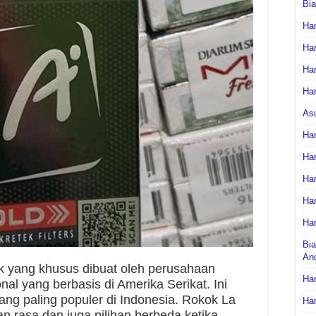
Bi
Har
Har
Har
Har
As
Har
Har
Har
Har
Har
Bia
An
ok yang khusus dibuat oleh perusahaan
Har
nal yang berbasis di Amerika Serikat. Ini
ang paling populer di Indonesia. Rokok La
Har
n rasa dan juga pilihan berbeda ketika