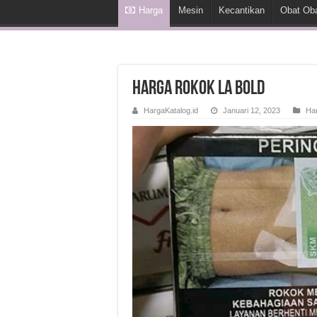
Harga
Mesin
Kecantikan
Obat Ob
Harga Rokok La Bold
HargaKatalog.id
Januari 12, 2023
Ha