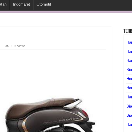
atan
Indomaret
Otomotif
Ter
Har
107 Views
Har
Har
Bia
Har
Har
Ha
Bia
Bi
Har