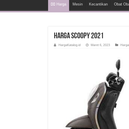
Harga
Mesin
Kecantikan
Obat Ob
Harga Scoopy 2021
HargaKatalog.id
Maret 6, 2023
Harga