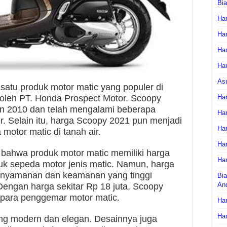
Bi
Har
Har
Har
Har
As
atu produk motor matic yang populer di
i oleh PT. Honda Prospect Motor. Scoopy
Har
un 2010 dan telah mengalami beberapa
Har
r. Selain itu, harga Scoopy 2021 pun menjadi
Har
motor matic di tanah air.
Har
 bahwa produk motor matic memiliki harga
Har
uk sepeda motor jenis matic. Namun, harga
enyamanan dan keamanan yang tinggi
Bia
An
Dengan harga sekitar Rp 18 juta, Scoopy
i para penggemar motor matic.
Har
Har
ng modern dan elegan. Desainnya juga