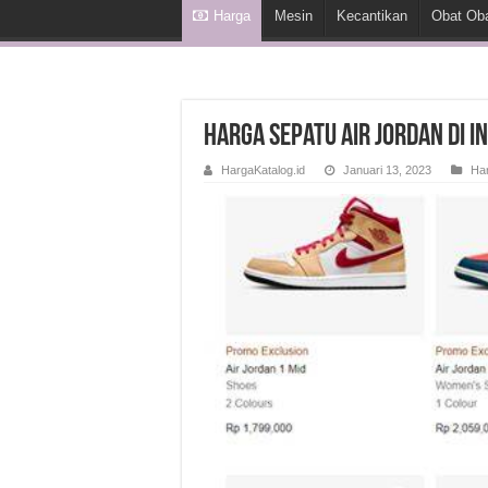
Harga
Mesin
Kecantikan
Obat Ob
Harga Sepatu Air Jordan di I
HargaKatalog.id
Januari 13, 2023
Ha