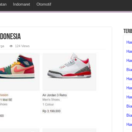
atan
Indomaret
Otomotif
Ter
ndonesia
Har
rga
124 Views
Har
Har
Bia
Har
Har
Ha
Bia
Bi
Har