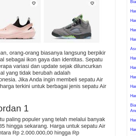
Bi
Har
Har
Har
Har
As
an, orang-orang biasanya langsung berpikir
Har
al sebagai ikon gaya dan identitas. Sepatu
rapa variasi dan update sejak diluncurkan
Har
al yang tidak berubah adalah
Har
onesia. Jika Anda ingin membeli sepatu Air
harga terkini untuk berbagai jenis sepatu Air
Har
Har
Bia
ordan 1
An
tu paling populer yang telah melalui banyak
Har
985 hingga sekarang. Harga untuk sepatu Air
Har
antara Rp 2.000.000,00 hingga Rp